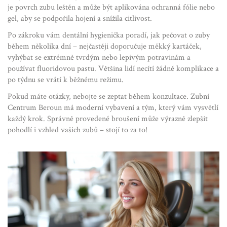
je povrch zubu leštěn a může být aplikována ochranná fólie nebo
gel, aby se podpořila hojení a snížila citlivost.
Po zákroku vám dentální hygienička poradí, jak pečovat o zuby
během několika dní – nejčastěji doporučuje měkký kartáček,
vyhýbat se extrémně tvrdým nebo lepivým potravinám a
používat fluoridovou pastu. Většina lidí necítí žádné komplikace a
po týdnu se vrátí k běžnému režimu.
Pokud máte otázky, nebojte se zeptat během konzultace. Zubní
Centrum Beroun má moderní vybavení a tým, který vám vysvětlí
každý krok. Správně provedené broušení může výrazně zlepšit
pohodlí i vzhled vašich zubů – stojí to za to!