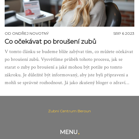
OD
ONDŘEJ NOVOTNÝ
SRP 6 2023
Co očekávat po broušení zubů
V tomto článku se budeme blíže zabývat tím, co můžete očekávat
po broušení zubů. Vysvětlíme průběh tohoto procesu, jak se
starat o zuby po broušení a jaké mohou být potíže po tomto
zákroku. Je důležité být informovaný, aby jste byli připraveni a
mohli se správně rozhodnout. Já jako zkušený bloger o zdraví
vám pomohu pochopit, co můžete očekávat a jak se připravit na
to nejlepší.
Zubní Centrum Beroun
MENU