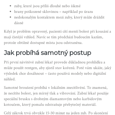
zuby, které jsou příliš dlouhé nebo šikmé
hrany poškozené sklovinou – například po úrazu
nedokonalým kontaktem mezi zuby, který může dráždit
dásně
Když je problém opravený, pacienti cítí menší bolest při kousání a
mají čistější vzhled. Navíc se tím předchází budoucím kazům,
protože obtížně dostupné místa jsou odstraněna.
Jak probíhá samotný postup
Při první návštěvě zubní lékař provede důkladnou prohlídku a
může použít rentgen, aby zjistil stav kořenů. Poté vám ukáže, jaký
výsledek chce dosáhnout – často používá modely nebo digitální
náhled.
Samotné broušení probíhá v lokálním znecitlivění. To znamená,
že necítíte bolest, jen mírný tlak a vibrování. Zubní lékař použije
speciální brusku s drobným diamantovým nebo karbidovým
kotoučem, který pomalu odstraňuje přebytečný materiál.
Celý zákrok trvá obvykle 15‑30 minut na jeden zub. Po skončení