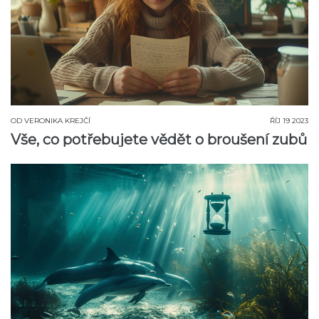
OD
VERONIKA KREJČÍ
ŘÍJ 19 2023
Vše, co potřebujete vědět o broušení zubů