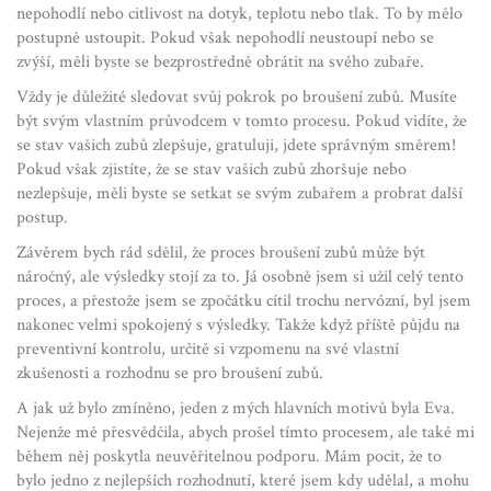
nepohodlí nebo citlivost na dotyk, teplotu nebo tlak. To by mělo
postupně ustoupit. Pokud však nepohodlí neustoupí nebo se
zvýší, měli byste se bezprostředně obrátit na svého zubaře.
Vždy je důležité sledovat svůj pokrok po broušení zubů. Musíte
být svým vlastním průvodcem v tomto procesu. Pokud vidíte, že
se stav vašich zubů zlepšuje, gratuluji, jdete správným směrem!
Pokud však zjistíte, že se stav vašich zubů zhoršuje nebo
nezlepšuje, měli byste se setkat se svým zubařem a probrat další
postup.
Závěrem bych rád sdělil, že proces broušení zubů může být
náročný, ale výsledky stojí za to. Já osobně jsem si užil celý tento
proces, a přestože jsem se zpočátku cítil trochu nervózní, byl jsem
nakonec velmi spokojený s výsledky. Takže když příště půjdu na
preventivní kontrolu, určitě si vzpomenu na své vlastní
zkušenosti a rozhodnu se pro broušení zubů.
A jak už bylo zmíněno, jeden z mých hlavních motivů byla Eva.
Nejenže mě přesvědčila, abych prošel tímto procesem, ale také mi
během něj poskytla neuvěřitelnou podporu. Mám pocit, že to
bylo jedno z nejlepších rozhodnutí, které jsem kdy udělal, a mohu