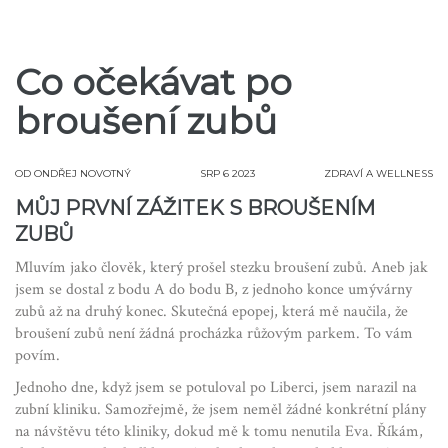
Co očekávat po
broušení zubů
OD
ONDŘEJ NOVOTNÝ
SRP 6 2023
ZDRAVÍ A WELLNESS
MŮJ PRVNÍ ZÁŽITEK S BROUŠENÍM
ZUBŮ
Mluvím jako člověk, který prošel stezku broušení zubů. Aneb jak
jsem se dostal z bodu A do bodu B, z jednoho konce umývárny
zubů až na druhý konec. Skutečná epopej, která mě naučila, že
broušení zubů není žádná procházka růžovým parkem. To vám
povím.
Jednoho dne, když jsem se potuloval po Liberci, jsem narazil na
zubní kliniku. Samozřejmě, že jsem neměl žádné konkrétní plány
na návštěvu této kliniky, dokud mě k tomu nenutila Eva. Říkám,