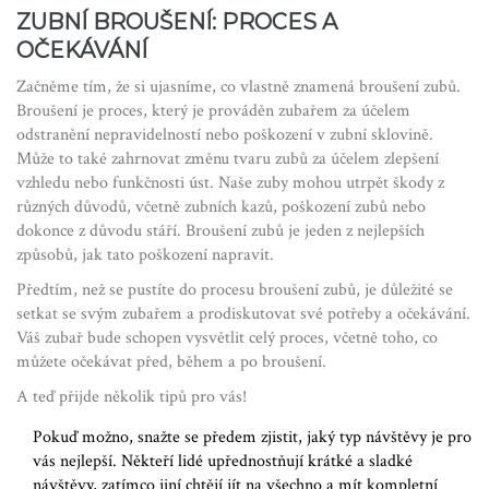
ZUBNÍ BROUŠENÍ: PROCES A
OČEKÁVÁNÍ
Začněme tím, že si ujasníme, co vlastně znamená broušení zubů.
Broušení je proces, který je prováděn zubařem za účelem
odstranění nepravidelností nebo poškození v zubní sklovině.
Může to také zahrnovat změnu tvaru zubů za účelem zlepšení
vzhledu nebo funkčnosti úst. Naše zuby mohou utrpět škody z
různých důvodů, včetně zubních kazů, poškození zubů nebo
dokonce z důvodu stáří. Broušení zubů je jeden z nejlepších
způsobů, jak tato poškození napravit.
Předtím, než se pustíte do procesu broušení zubů, je důležité se
setkat se svým zubařem a prodiskutovat své potřeby a očekávání.
Váš zubař bude schopen vysvětlit celý proces, včetně toho, co
můžete očekávat před, během a po broušení.
A teď přijde několik tipů pro vás!
Pokuď možno, snažte se předem zjistit, jaký typ návštěvy je pro
vás nejlepší. Někteří lidé upřednostňují krátké a sladké
návštěvy, zatímco jiní chtějí jít na všechno a mít kompletní