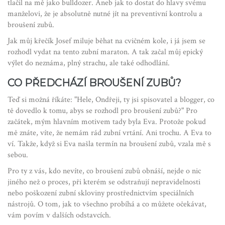
tlačil na mě jako bulldozer. Aneb jak to dostat do hlavy svému
manželovi, že je absolutně nutné jít na preventivní kontrolu a
broušení zubů.
Jak můj křečík Josef miluje běhat na cvičném kole, i já jsem se
rozhodl vydat na tento zubní maraton. A tak začal můj epický
výlet do neznáma, plný strachu, ale také odhodlání.
CO PŘEDCHÁZÍ BROUŠENÍ ZUBŮ?
Teď si možná říkáte: "Hele, Ondřeji, ty jsi spisovatel a blogger, co
tě dovedlo k tomu, abys se rozhodl pro broušení zubů?" Pro
začátek, mým hlavním motivem tady byla Eva. Protože pokud
mě znáte, víte, že nemám rád zubní vrtání. Ani trochu. A Eva to
ví. Takže, když si Eva našla termín na broušení zubů, vzala mě s
sebou.
Pro ty z vás, kdo nevíte, co broušení zubů obnáší, nejde o nic
jiného než o proces, při kterém se odstraňují nepravidelnosti
nebo poškození zubní skloviny prostřednictvím speciálních
nástrojů. O tom, jak to všechno probíhá a co můžete očekávat,
vám povím v dalších odstavcích.