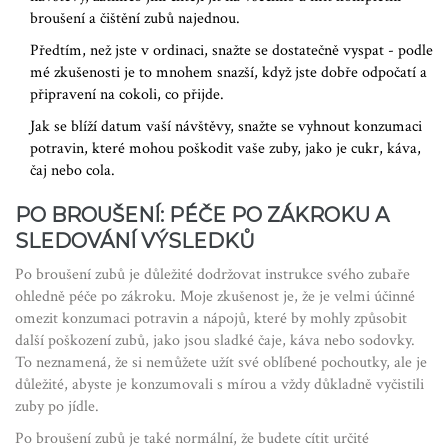
broušení a čištění zubů najednou.
Předtím, než jste v ordinaci, snažte se dostatečně vyspat - podle
mé zkušenosti je to mnohem snazší, když jste dobře odpočatí a
připravení na cokoli, co přijde.
Jak se blíží datum vaší návštěvy, snažte se vyhnout konzumaci
potravin, které mohou poškodit vaše zuby, jako je cukr, káva,
čaj nebo cola.
PO BROUŠENÍ: PÉČE PO ZÁKROKU A
SLEDOVÁNÍ VÝSLEDKŮ
Po broušení zubů je důležité dodržovat instrukce svého zubaře
ohledně péče po zákroku. Moje zkušenost je, že je velmi účinné
omezit konzumaci potravin a nápojů, které by mohly způsobit
další poškození zubů, jako jsou sladké čaje, káva nebo sodovky.
To neznamená, že si nemůžete užít své oblíbené pochoutky, ale je
důležité, abyste je konzumovali s mírou a vždy důkladně vyčistili
zuby po jídle.
Po broušení zubů je také normální, že budete cítit určité