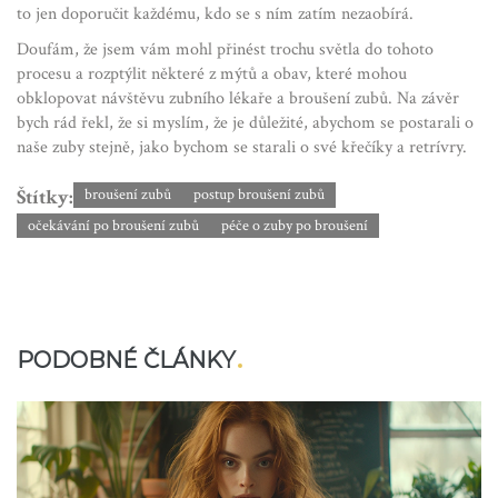
to jen doporučit každému, kdo se s ním zatím nezaobírá.
Doufám, že jsem vám mohl přinést trochu světla do tohoto
procesu a rozptýlit některé z mýtů a obav, které mohou
obklopovat návštěvu zubního lékaře a broušení zubů. Na závěr
bych rád řekl, že si myslím, že je důležité, abychom se postarali o
naše zuby stejně, jako bychom se starali o své křečíky a retrívry.
Štítky:
broušení zubů
postup broušení zubů
očekávání po broušení zubů
péče o zuby po broušení
PODOBNÉ ČLÁNKY