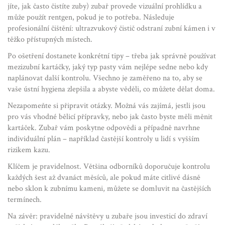
jíte, jak často čistíte zuby) zubař provede vizuální prohlídku a
může použít rentgen, pokud je to potřeba. Následuje
profesionální čištění: ultrazvukový čistič odstraní zubní kámen i v
těžko přístupných místech.
Po ošetření dostanete konkrétní tipy – třeba jak správně používat
mezizubní kartáčky, jaký typ pasty vám nejlépe sedne nebo kdy
naplánovat další kontrolu. Všechno je zaměřeno na to, aby se
vaše ústní hygiena zlepšila a abyste věděli, co můžete dělat doma.
Nezapomeňte si připravit otázky. Možná vás zajímá, jestli jsou
pro vás vhodné bělicí přípravky, nebo jak často byste měli měnit
kartáček. Zubař vám poskytne odpovědi a případně navrhne
individuální plán – například častější kontroly u lidí s vyšším
rizikem kazu.
Klíčem je pravidelnost. Většina odborníků doporučuje kontrolu
každých šest až dvanáct měsíců, ale pokud máte citlivé dásně
nebo sklon k zubnímu kameni, můžete se domluvit na častějších
termínech.
Na závěr: pravidelné návštěvy u zubaře jsou investicí do zdraví