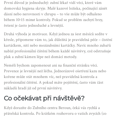
První důvod je jednoduchý: zubní lékař vidí věci, které vám
domovská hygiena skryje. Malé kazové ložiska, počínající zánět
dásní nebo nerovnosti v chrupu – to vše může být odhaleno
během 10‑15 minut kontroly. Pokud se problém zachytí brzy,
řešení je často jednoduché a levnější.
Druhá výhoda je motivace. Když jednou za šest měsíců sedíte v
křesle, připomene vám to, jak důležitá je pravidelná péče – čistění
kartáčkem, nití nebo mezizubními kartáčky. Navíc mnoho zubařů
nabízí profesionální čištění během každé návštěvy, což odstraňuje
plak a zubní kámen lépe než domácí metody.
Neměli bychom zapomenout ani na finanční stránku věci.
Prevence je levnější než léčba. Jednorázové ošetření kazu nebo
kořene může stát mnohem víc, než pravidelná kontrola a
profesionální čištění. A pokud máte pojištění, často vám část
nákladů hradí již od první návštěvy.
Co očekávat při návštěvě?
Když dorazíte do Zubního centra Beroun, čeká vás rychlá a
přátelská kontrola. Po krátkém rozhovoru o vašich zvycích (co