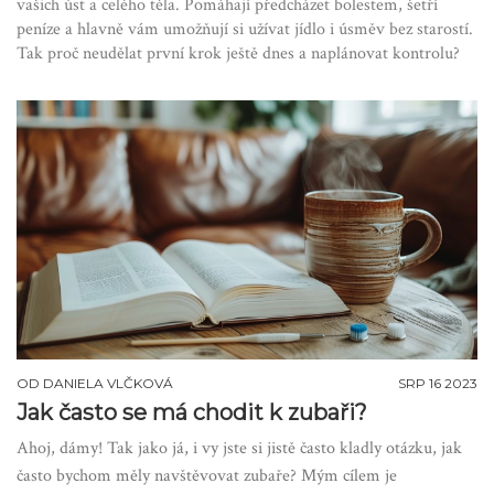
vašich úst a celého těla. Pomáhají předcházet bolestem, šetří
peníze a hlavně vám umožňují si užívat jídlo i úsměv bez starostí.
Tak proč neudělat první krok ještě dnes a naplánovat kontrolu?
OD
DANIELA VLČKOVÁ
SRP 16 2023
Jak často se má chodit k zubaři?
Ahoj, dámy! Tak jako já, i vy jste si jistě často kladly otázku, jak
často bychom měly navštěvovat zubaře? Mým cílem je