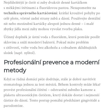
Nejdůležitější je čistit si zuby dvakrát denně kartáčkem
s měkkými štětinami a fluoridovou pastou. Nezapomeňte na
techniku správného kartáčování
: krátké krouživé pohyby po
celé ploše, včetně zadní strany zubů a dásní. Používejte dentální
nit nebo mezizubní kartáčky alespoň jednou denně – i malé
zbytky jídla mezi zuby mohou vyvolat tvorbu plaku.
Účinný doplněk je ústní voda s fluoridem, která pomůže posílit
sklovinu a sníží množství bakterií. Pokud máte problém
s citlivostí, volte vodu bez alkoholu a s obsahem zklidňujících
složek (např. xylitol).
Profesionální prevence a moderní
metody
Když se řádná domácí péče dodržuje, stále je dobré navštívit
stomatologa jednou za šest měsíců. Během kontroly může lékař
provést profesionální čištění – odstranění zubního kamene a
plaketu ultrasonickým čističem, který dokáže dostat i nejmenší
částice do dásní. Tento postup pomáhá předcházet gingivitidě a
parodontóze.