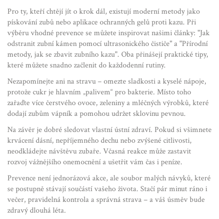
Pro ty, kteří chtějí jít o krok dál, existují moderní metody jako
pískování zubů nebo aplikace ochranných gelů proti kazu. Při
výběru vhodné prevence se můžete inspirovat našimi články: "Jak
odstranit zubní kámen pomocí ultrasonického čističe" a "Přírodní
metody, jak se zbavit zubního kazu". Oba přinášejí praktické tipy,
které můžete snadno začlenit do každodenní rutiny.
Nezapomínejte ani na stravu – omezte sladkosti a kyselé nápoje,
protože cukr je hlavním „palivem“ pro bakterie. Místo toho
zařaďte více čerstvého ovoce, zeleniny a mléčných výrobků, které
dodají zubům vápník a pomohou udržet sklovinu pevnou.
Na závěr je dobré sledovat vlastní ústní zdraví. Pokud si všimnete
krvácení dásní, nepříjemného dechu nebo zvýšené citlivosti,
neodkládejte návštěvu zubaře. Včasná reakce může zastavit
rozvoj vážnějšího onemocnění a ušetřit vám čas i peníze.
Prevence není jednorázová akce, ale soubor malých návyků, které
se postupně stávají součástí vašeho života. Stačí pár minut ráno i
večer, pravidelná kontrola a správná strava – a váš úsměv bude
zdravý dlouhá léta.