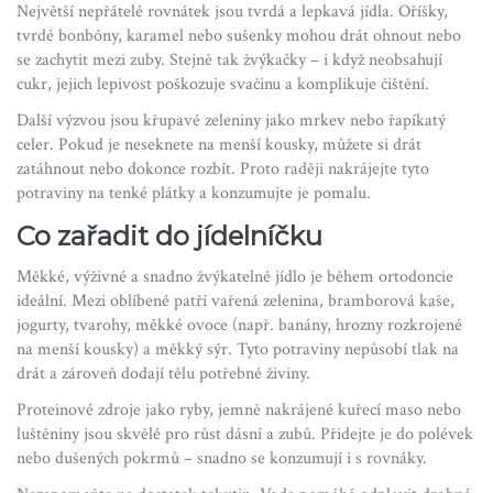
Největší nepřátelé rovnátek jsou tvrdá a lepkavá jídla. Oříšky,
tvrdé bonbóny, karamel nebo sušenky mohou drát ohnout nebo
se zachytit mezi zuby. Stejně tak žvýkačky – i když neobsahují
cukr, jejich lepivost poškozuje svačinu a komplikuje čištění.
Další výzvou jsou křupavé zeleniny jako mrkev nebo řapíkatý
celer. Pokud je neseknete na menší kousky, můžete si drát
zatáhnout nebo dokonce rozbít. Proto raději nakrájejte tyto
potraviny na tenké plátky a konzumujte je pomalu.
Co zařadit do jídelníčku
Měkké, výživné a snadno žvýkatelné jídlo je během ortodoncie
ideální. Mezi oblíbené patří vařená zelenina, bramborová kaše,
jogurty, tvarohy, měkké ovoce (např. banány, hrozny rozkrojené
na menší kousky) a měkký sýr. Tyto potraviny nepůsobí tlak na
drát a zároveň dodají tělu potřebné živiny.
Proteinové zdroje jako ryby, jemně nakrájené kuřecí maso nebo
luštěniny jsou skvělé pro růst dásní a zubů. Přidejte je do polévek
nebo dušených pokrmů – snadno se konzumují i s rovnáky.