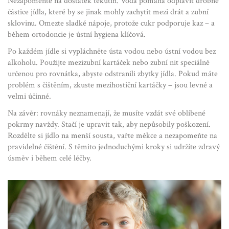
Nezapomeňte na dostatek tekutin. Voda pomáhá odplavit drobné
částice jídla, které by se jinak mohly zachytit mezi drát a zubní
sklovinu. Omezte sladké nápoje, protože cukr podporuje kaz – a
během ortodoncie je ústní hygiena klíčová.
Po každém jídle si vypláchněte ústa vodou nebo ústní vodou bez
alkoholu. Použijte mezizubní kartáček nebo zubní nit speciálně
určenou pro rovnátka, abyste odstranili zbytky jídla. Pokud máte
problém s čištěním, zkuste mezihostiční kartáčky – jsou levné a
velmi účinné.
Na závěr: rovnáky neznamenají, že musíte vzdát své oblíbené
pokrmy navždy. Stačí je upravit tak, aby nepůsobily poškození.
Rozdělte si jídlo na menší sousta, vařte měkce a nezapomeňte na
pravidelné čištění. S těmito jednoduchými kroky si udržíte zdravý
úsměv i během celé léčby.