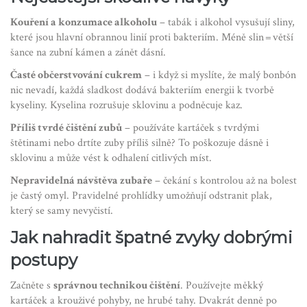
Kouření a konzumace alkoholu
– tabák i alkohol vysušují sliny,
které jsou hlavní obrannou linií proti bakteriím. Méně slin = větší
šance na zubní kámen a zánět dásní.
Časté občerstvování cukrem
– i když si myslíte, že malý bonbón
nic nevadí, každá sladkost dodává bakteriím energii k tvorbě
kyseliny. Kyselina rozrušuje sklovinu a podněcuje kaz.
Příliš tvrdé čištění zubů
– používáte kartáček s tvrdými
štětinami nebo drtíte zuby příliš silně? To poškozuje dásně i
sklovinu a může vést k odhalení citlivých míst.
Nepravidelná návštěva zubaře
– čekání s kontrolou až na bolest
je častý omyl. Pravidelné prohlídky umožňují odstranit plak,
který se samy nevyčistí.
Jak nahradit špatné zvyky dobrými
postupy
Začněte s
správnou technikou čištění
. Používejte měkký
kartáček a krouživé pohyby, ne hrubé tahy. Dvakrát denně po