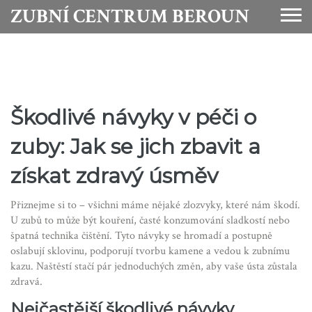
ZUBNÍ CENTRUM BEROUN
Škodlivé návyky v péči o
zuby: Jak se jich zbavit a
získat zdravý úsměv
Přiznejme si to – všichni máme nějaké zlozvyky, které nám škodí.
U zubů to může být kouření, časté konzumování sladkostí nebo
špatná technika čištění. Tyto návyky se hromadí a postupně
oslabují sklovinu, podporují tvorbu kamene a vedou k zubnímu
kazu. Naštěstí stačí pár jednoduchých změn, aby vaše ústa zůstala
zdravá.
Nejčastější škodlivé návyky