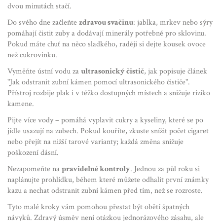
dvou minutách stačí.
Do svého dne začleňte
zdravou svačinu
: jablka, mrkev nebo sýry
pomáhají čistit zuby a dodávají minerály potřebné pro sklovinu.
Pokud máte chuť na něco sladkého, raději si dejte kousek ovoce
než cukrovinku.
Vyměňte ústní vodu za
ultrasonický čistič
, jak popisuje článek
"Jak odstranit zubní kámen pomocí ultrasonického čističe".
Přístroj rozbije plak i v těžko dostupných místech a snižuje riziko
kamene.
Pijte více vody – pomáhá vyplavit cukry a kyseliny, které se po
jídle usazují na zubech. Pokud kouříte, zkuste snížit počet cigaret
nebo přejít na nižší tarové varianty; každá změna snižuje
poškození dásní.
Nezapomeňte na
pravidelné kontroly
. Jednou za půl roku si
naplánujte prohlídku, během které můžete odhalit první známky
kazu a nechat odstranit zubní kámen před tím, než se rozroste.
Tyto malé kroky vám pomohou přestat být obětí špatných
návyků. Zdravý úsměv není otázkou jednorázového zásahu, ale