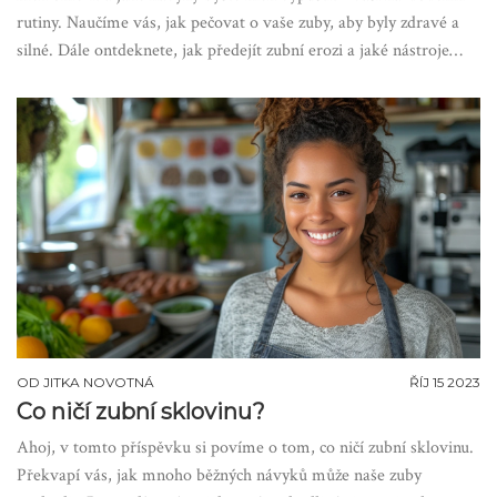
rutiny. Naučíme vás, jak pečovat o vaše zuby, aby byly zdravé a
silné. Dále ontdeknete, jak předejít zubní erozi a jaké nástroje
vám mohou pomoci udržet úsměv krásný a zdravý.
OD
JITKA NOVOTNÁ
ŘÍJ 15 2023
Co ničí zubní sklovinu?
Ahoj, v tomto příspěvku si povíme o tom, co ničí zubní sklovinu.
Překvapí vás, jak mnoho běžných návyků může naše zuby