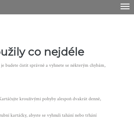
užily co nejdéle
d je budete čistit správně a vyhnete se některým chybám,
 Kartáčujte krouživými pohyby alespoň dvakrát denně,
zubní kartáčky, abyste se vyhnuli tahání nebo trhání