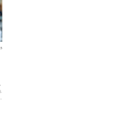
23
o
ý.