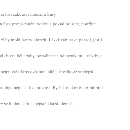
e si ho rozkousat menšími kusy.
in ústa propláchněte vodou a pokud můžete, použijte
rý by mohl fazety ohrozit. Lékař vám také poradí, jestli
ud chcete bělit zuby, poraďte se s odborníkem – někdy je
ejen vaše fazety zůstane bílé, ale celkově se zlepší
 objednejte se k dentistovi. Rychlá reakce často zabrání
 se budete cítit sebejistěji každodenně.