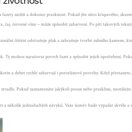
 životnost
 fazety zatížit a dokonce prasknout. Pokud jíte něco křupavého, zkust
 čaj, červené víno – může způsobit zabarvení. Po pití takových tekut
sionální čištění odstraňuje plak a zabraňuje tvorbě zubního kamene, kte
ožek. Ty mohou narušovat povrch fazet a způsobit jejich opotřebení. Pok
otin a dehet rychle zabarvují i porcelánové povrchy. Když přestanete, n
zrcadle. Pokud zaznamenáte jakýkoli posun nebo prasklinu, neotálejte a
osti a několik jednoduchých návyků. Vaše úsměv bude vypadat skvěle a vy