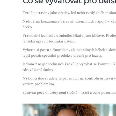
Co se vyvarovat pro delší
Tvrdé potraviny jako ořechy, led nebo tvrdý chléb mohou
Nadměrná konzumace barevně intenzivních nápojů – káva,
brčko.
Pravidelné kontroly u zubního lékaře jsou klíčové. Profe
je třeba upravit techniku čištění.
Vyberte si pastu s fluoridem, ale bez silných bělících sl
lepší použít speciální produkty určené pro fazety.
Jedním z nejjednodušších kroků je vyhýbat se kouření. Nik
zdraví ústní dutiny.
Na konci dne si udělejte pár minut na kontrolu úsměvu v 
větším problémům.
Správná péče o fazety není složitá – stačí trochu pozorn