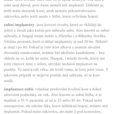
sobě není důvod, proč byste neměli mít implantát. Důležité je,
jestli máte dostatek kosti, jestli nemáte nekontrolovanou
cukrovku, nebo jestli nejste v léčbě, která ovlivňuje hojení.
zubní implantáty
,
jsou kovové šrouby, které se vkládají do
čelisti a slouží jako kořen pro náhradu zubu
. Also known as
zubní
náhrady
, it
fungují stejně dobře u 20letého i u 80letého člověka
.
Většina pacientů, kteří si dělají implantáty, je nad 50 let. Někteří
je mají i po 80. Pokud je vaše kost zdravá a nemáte závažné
chronické onemocnění, můžete být ideálním kandidátem – bez
ohledu na to, kolik let máte. Naopak, i mladý člověk, který má
ještě růstové zóny v čelisti, obvykle nechává implantaci na
později. To není kvůli věku, ale kvůli tomu, že kost ještě roste. V
takovém případě se nejprve použije jiná náhrada, až se kost
ustálí.
implantace zubů
,
vyžaduje především kvalitní kost a dobré
zdravotní podmínky, ne věk
. Also known as
zubní léčba
, it
je
úspěšná u 95 % pacientů, ať už je 25 nebo 85 let
.
Pokud máte
osteoporózu, ale užíváte léky, které neblokují hojení, můžete mít
implantát. Pokud máte cukrovku, ale máte ji pod kontrolou,