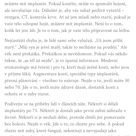
můžete mít implantát. Pokud kouříte, může to zpomalit hojení,
ale nevylučuje vás. Důležité je, aby vás zubař pečlivě vyšetřil –
rentgen, CT, kontrola krve. Ať už jste mladí nebo starší, pokud je
vaše tělo schopné hojit, můžete mít implantát. Není to o tom,
kolik let jste žili. Je to o tom, jak je vaše tělo připravené na léčbu.
Nejčastější chyba je, že lidé sami sebe vylučují. „Už jsem příliš
starý.“ „Můj syn je ještě malý, takže to necháme na později.“ Ale
věk není překážka. Překážkou je nevědomost. Pokud vás někdo
řekne, že „za 60 už nejde“, je to špatná informace. Moderní
stomatologie má řešení i pro ty, kteří mají méně kosti, nebo jsou
v příjmu léků. Augmentace kosti, speciální typy implantátů,
přesná plánování – všechno to existuje. Nejde o to, jestli máte 30
nebo 70. Jde o to, jestli máte zdravé dásně, dostatek kosti a
ochotu se o zuby starat.
Podívejte se na příběhy lidí v článcích níže. Někteří si dělali
implantáty po 75. Někteří je dostali jako první zubní náhradu v
životě. Někteří si je nechali dělat, protože chtěli jíst pomeranče
bez bolesti. Nejde o věk. Jde o to, co chcete pro sebe. A pokud
chcete mít zuby, které fungují, nekmitají a nevypadají jako