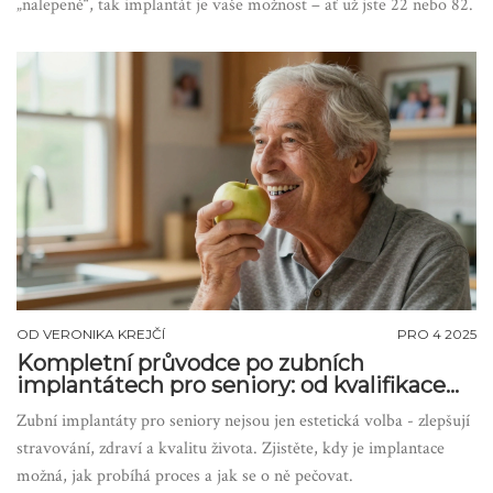
„nalepené“, tak implantát je vaše možnost – ať už jste 22 nebo 82.
OD
VERONIKA KREJČÍ
PRO 4 2025
Kompletní průvodce po zubních
implantátech pro seniory: od kvalifikace
po péči
Zubní implantáty pro seniory nejsou jen estetická volba - zlepšují
stravování, zdraví a kvalitu života. Zjistěte, kdy je implantace
možná, jak probíhá proces a jak se o ně pečovat.