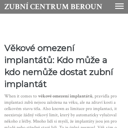
ZUBNÍ CENTRUM BEROUN
Věkové omezení
implantátů: Kdo může a
kdo nemůže dostat zubní
implantát
When it comes to
věkové omezení implantátů
,
pravidla pro
implantaci zubů nejsou založena na věku, ale na zdraví kosti a
celkovém stavu těla
. Also known as
limitace pro implantaci
, it
neexistuje žádný věkový limit, který by automaticky vylučoval
někoho z léčby
.
Mnoho lidí si myslí, že implantáty jsou jen pro
mladé nebo středně staré lidi. To je úplná nesmysl. Věk sám o