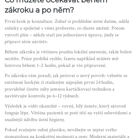
zákroku a po něm?
První krok je konzultace. Zubař si prohlédne ústní dutinu, udělá
snímky a společně s vámi proberete, co chcete změnit. Potom
vytvoří plán – někdy stačí jen jednorázová úprava, jindy se
připraví série návštěv.
Během zákroku je většinou použita lokální anestezie, takže bolest
necítíte. Práce probíhá rychle; fazetu například můžete mít
hotovou během 1–2 hodin, pokud je vše připravené.
Po zákroku vám poradí, jak pečovat o nový povrch: vyhněte se
extrémně horkým či studeným nápojům první 24 hodin,
pravidelně čistěte zuby jemnou kartáčkovací technikou a
navštěvujte kontrolu po 6–12 týdnech.
Výsledek je vidět okamžitě – rovný, bílý úsměv, který zároveň
funguje lépe. Většina pacientů se poté těší na vyšší sebevědomí a
snadnější údržbu ústní hygieny.
Pokud zvažujete zubní plastiku, neváhejte se zeptat svého
stomatologa na konkrétní možnosti a ceny. Moderní materiály a