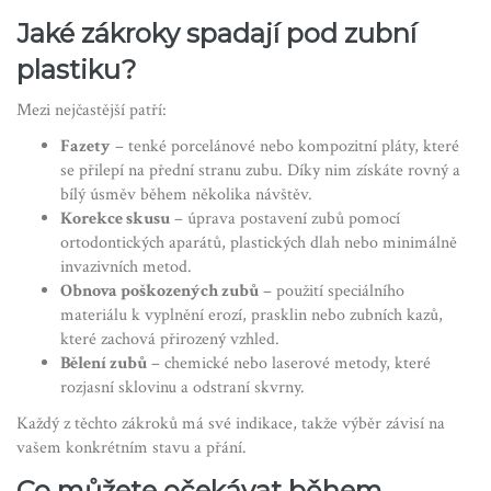
Jaké zákroky spadají pod zubní
plastiku?
Mezi nejčastější patří:
Fazety
– tenké porcelánové nebo kompozitní pláty, které
se přilepí na přední stranu zubu. Díky nim získáte rovný a
bílý úsměv během několika návštěv.
Korekce skusu
– úprava postavení zubů pomocí
ortodontických aparátů, plastických dlah nebo minimálně
invazivních metod.
Obnova poškozených zubů
– použití speciálního
materiálu k vyplnění erozí, prasklin nebo zubních kazů,
které zachová přirozený vzhled.
Bělení zubů
– chemické nebo laserové metody, které
rozjasní sklovinu a odstraní skvrny.
Každý z těchto zákroků má své indikace, takže výběr závisí na
vašem konkrétním stavu a přání.
Co můžete očekávat během