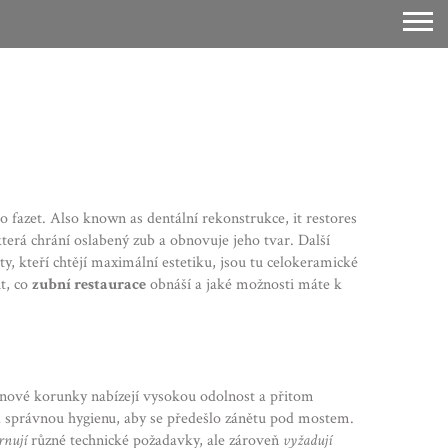
o fazet
. Also known as
dentální rekonstrukce
, it restores
terá chrání oslabený zub a obnovuje jeho tvar
. Další
ty, kteří chtějí maximální estetiku, jsou tu
celokeramické
t, co
zubní restaurace
obnáší a jaké možnosti máte k
onové korunky nabízejí vysokou odolnost a přitom
 a správnou hygienu, aby se předešlo zánětu pod mostem.
rnují
různé technické požadavky, ale zároveň
vyžadují