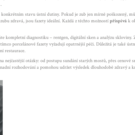
.
 konkrétním stavu ústní dutiny. Pokud je zub jen mírně poškozený, můž
a zubu zdravá, jsou fazety ideální. Každá z těchto možností
přispívá
k ob
áte kompletní diagnostiku – rentgen, digitální sken a analýzu skloviny. 
ímco porcelánové fazety vyžadují opatrnější péči. Důležitá je také ústn
ní restaurace.
 na nejčastější otázky: od postupu sundání starých mostů, přes cenové s
snadní rozhodování a pomohou udržet výsledek dlouhodobě zdravý a k