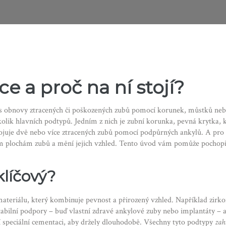
ace
a proč na ní stojí?
s obnovy ztracených či poškozených zubů pomocí korunek, můstků neb
olik hlavních podtypů. Jedním z nich je
zubní korunka
,
pevná krytka, k
pojuje dvě nebo více ztracených zubů pomocí podpůrných ankylů
. A pro 
ím plochám zubů a mění jejich vzhled
. Tento úvod vám pomůže pochopi
klíčový?
materiálu, který kombinuje pevnost a přirozený vzhled. Například zirk
stabilní podpory – buď vlastní zdravé ankylové zuby nebo implantáty –
í speciální cementaci, aby držely dlouhodobě. Všechny tyto podtypy
zah