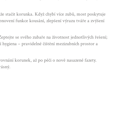
e stačit korunka. Když chybí více zubů, most poskytuje
novení funkce kousání, zlepšení výrazu tváře a zvýšení
Zeptejte se svého zubaře na životnost jednotlivých řešení;
í hygiena – pravidelné čištění mezizubních prostor a
rovnání korunek, až po péči o nově nasazené fazety.
rásný.