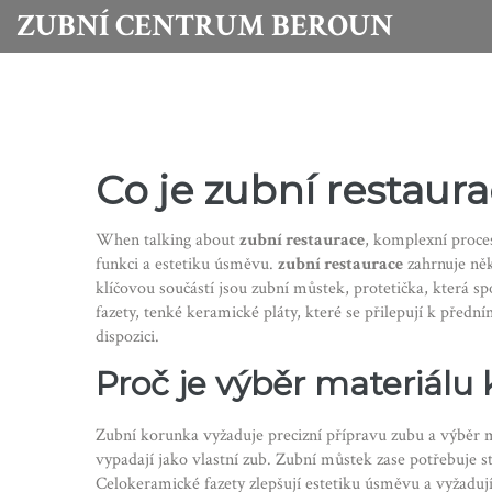
ZUBNÍ CENTRUM BEROUN
Co je
zubní restaur
When talking about
zubní restaurace
,
komplexní proce
funkci a estetiku úsměvu.
zubní restaurace
zahrnuje něk
klíčovou součástí jsou
zubní můstek
,
protetička, která s
fazety
,
tenké keramické pláty, které se přilepují k předn
dispozici.
Proč je výběr materiálu 
Zubní korunka vyžaduje precizní přípravu zubu a výběr 
vypadají jako vlastní zub. Zubní můstek zase potřebuje 
Celokeramické fazety zlepšují estetiku úsměvu a vyžaduj