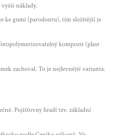
a vyšší náklady.
e ke gumi (parodontu), tím složitější je
 fotopolymerizovatelný kompozit (plast
mek zachoval. To je nejlevnější varianta.
tečně. Pojišťovny hradí tzv.
základní
 zákroku podle
Ceníku výkonů
. Vy