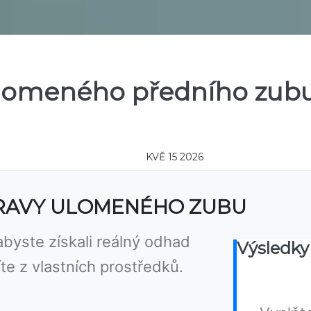
lomeného předního zubu:
KVĚ 15 2026
RAVY ULOMENÉHO ZUBU
byste získali reálný odhad
Výsledk
íte z vlastních prostředků.