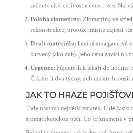
začnete cítit citlivost a cena roste. Naru
Poloha zlomeniny:
Zlomenina ve středov
rekonstrukce, protože musíte zajistit tě
Druh materiálu:
Laciná amalgamová výp
barvený jako zub). Jeho cena závisí na z
Urgence:
Půjdete-li k lékaři do hodiny 
Čekáte-li dva týdny, zub musíte brousit a
JAK TO HRAZE POJIŠŤOVN
Tady nastává největší zmatek. Lidé často m
stomatologickou péči
. Co to znamená v p
Pokud je zlomený zub bolestivý, hrozí inf