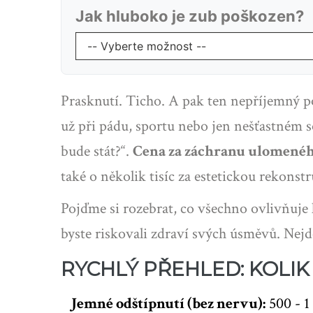
Jak hluboko je zub poškozen?
Prasknutí. Ticho. A pak ten nepříjemný po
už při pádu, sportu nebo jen nešťastném so
bude stát?“.
Cena za záchranu ulomené
také o několik tisíc za estetickou rekonstr
Pojďme si rozebrat, co všechno ovlivňuje
byste riskovali zdraví svých úsměvů. Nejde
RYCHLÝ PŘEHLED: KOLIK
Jemné odštípnutí (bez nervu):
500 - 1