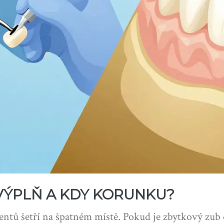
VÝPLŇ A KDY KORUNKU?
ntů šetří na špatném místě. Pokud je zbytkový zub d