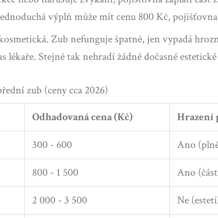
 jednoduchá výplň může mít cenu 800 Kč, pojišťovna 
 kosmetická. Zub nefunguje špatně, jen vypadá hroz
čas lékaře. Stejně tak nehradí žádné dočasné estetick
řední zub (ceny cca 2026)
Odhadovaná cena (Kč)
Hrazení 
300 - 600
Ano (pln
800 - 1 500
Ano (část
2 000 - 3 500
Ne (esteti