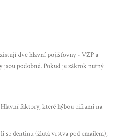
xistují dvě hlavní pojišťovny - VZP a
py jsou podobné.
Pokud je zákrok nutný
 Hlavní faktory, které hýbou ciframi na
li se dentinu (žlutá vrstva pod emailem),