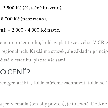
- 3 500 Kč (částečně hrazeno).
 8 000 Kč (nehrazeno).
u):
+ 2 000 - 4 000 Kč navíc.
em pro určení toho, kolik zaplatíte ze svého. V ČR e
regionálních. Každá má svazek, ale základní princi
istě o estetiku, platíte vše sami.
O CENĚ?
rentgen a říká: „Tohle můžeme zachránzit, tohle ne.“
 jen v emailu (ten bílý povrch), je to levné. Dotkne-