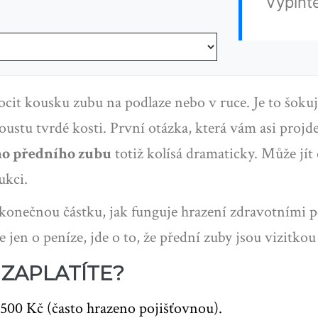
Vyplňt
cit kousku zubu na podlaze nebo v ruce. Je to šokujíc
ustu tvrdé kosti. První otázka, která vám asi projde 
ho předního zubu
totiž kolísá dramaticky. Může jít
ukci.
 konečnou částku, jak funguje hrazení zdravotními p
 jen o peníze, jde o to, že přední zuby jsou vizitkou
 ZAPLATÍTE?
 500 Kč (často hrazeno pojišťovnou).