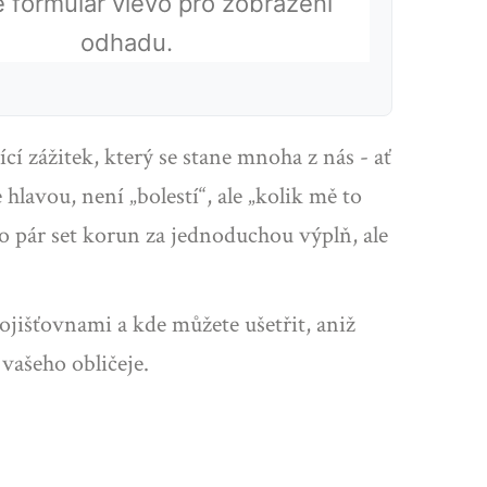
e formulář vlevo pro zobrazení
odhadu.
í zážitek, který se stane mnoha z nás - ať
hlavou, není „bolestí“, ale „kolik mě to
 o pár set korun za jednoduchou výplň, ale
ojišťovnami a kde můžete ušetřit, aniž
 vašeho obličeje.