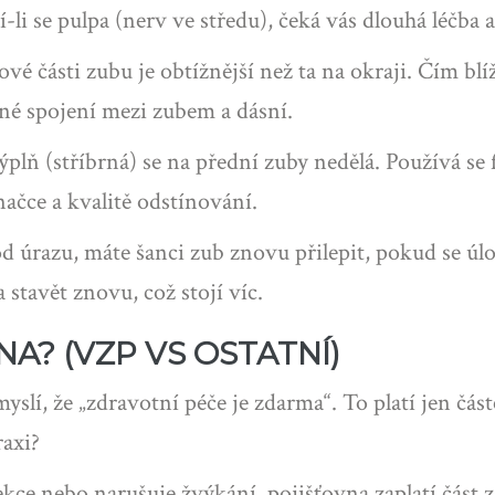
ší-li se pulpa (nerv ve středu), čeká vás dlouhá léčba 
é části zubu je obtížnější než ta na okraji. Čím blíž
sné spojení mezi zubem a dásní.
lň (stříbrná) se na přední zuby nedělá. Používá se
načce a kvalitě odstínování.
od úrazu, máte šanci zub znovu přilepit, pokud se úlo
 stavět znovu, což stojí víc.
A? (VZP VS OSTATNÍ)
yslí, že „zdravotní péče je zdarma“. To platí jen čás
raxi?
ekce nebo narušuje žvýkání, pojišťovna zaplatí část