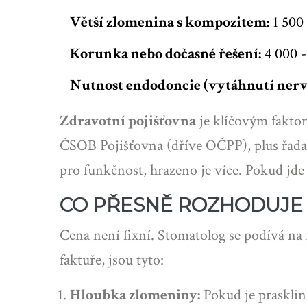
Větší zlomenina s kompozitem:
1 500 
Korunka nebo dočasné řešení:
4 000 -
Nutnost endodoncie (vytáhnutí nerv
Zdravotní pojišťovna
je
klíčovým faktor
ČSOB Pojišťovna (dříve OČPP), plus řada 
pro funkčnost, hrazeno je více. Pokud jde č
CO PŘESNĚ ROZHODUJE 
Cena není fixní. Stomatolog se podívá na 
faktuře, jsou tyto:
Hloubka zlomeniny:
Pokud je prasklina