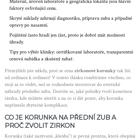
Materiál, úroveň laboratoře a geografická lokalita jsou hlavní
faktory ovlivňující cenu.
Skryté náklady zahrnují diagnostiku, přípravu zubu a případné
opravy po nasazení.
Pojištění často hradí jen část, proto je dobré znát možnosti
úhrady.
Tipy pro výběr kliniky: certifikované laboratoře, transparentní
cenová nabídka a zkušený zubař.
Přemýšleli jste někdy, proč se cena
zirkonové korunky
tak liší
od ordinace k ordinaci? V tomto článku rozebíráme všechno, co
stojí za to vědět, než se rozhodnete investovat do estetické
náhrady předního zubu. Dozvíte se, jaké položky tvoří konečnou
částku, kde můžete ušetřit a na co si dát pozor, aby korunka
nepřinesla zbytečné komplikace.
CO JE KORUNKA NA PŘEDNÍ ZUB A
PROČ ZVOLIT ZIRKON
Korunka (také nazývaná „klenba“) je pevná protéza, která obepíná