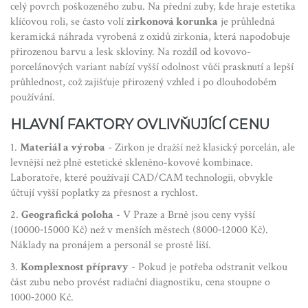
celý povrch poškozeného zubu. Na přední zuby, kde hraje estetika
klíčovou roli, se často volí
zirkonová korunka
je
průhledná
keramická náhrada vyrobená z oxidů zirkonia, která napodobuje
přirozenou barvu a lesk skloviny
. Na rozdíl od kovovo-
porcelánových variant nabízí vyšší odolnost vůči prasknutí a lepší
průhlednost, což zajišťuje přirozený vzhled i po dlouhodobém
používání.
HLAVNÍ FAKTORY OVLIVŇUJÍCÍ CENU
1.
Materiál a výroba
- Zirkon je dražší než klasický porcelán, ale
levnější než plně estetické skleněno-kovové kombinace.
Laboratoře, které používají CAD/CAM technologii, obvykle
účtují vyšší poplatky za přesnost a rychlost.
2.
Geografická poloha
- V Praze a Brně jsou ceny vyšší
(10000‑15000 Kč) než v menších městech (8000‑12000 Kč).
Náklady na pronájem a personál se prostě liší.
3.
Komplexnost přípravy
- Pokud je potřeba odstranit velkou
část zubu nebo provést radiační diagnostiku, cena stoupne o
1000‑2000 Kč.