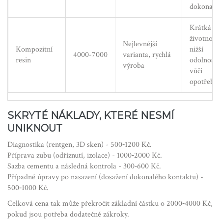
dokonalý
Krátká
životnost,
Nejlevnější
Kompozitní
nižší
4000-7000
varianta, rychlá
resin
odolnost
výroba
vůči
opotřebe
SKRYTÉ NÁKLADY, KTERÉ NESMÍ
UNIKNOUT
Diagnostika (rentgen, 3D sken) - 500‑1200 Kč.
Příprava zubu (odříznutí, izolace) - 1000‑2000 Kč.
Sazba cementu a následná kontrola - 300‑600 Kč.
Případné úpravy po nasazení (dosažení dokonalého kontaktu) -
500‑1000 Kč.
Celková cena tak může překročit základní částku o 2000‑4000 Kč,
pokud jsou potřeba dodatečné zákroky.