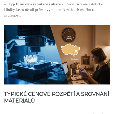
4.
Typ kliniky a reputace zubaře
- Specializované estetické
kliniky často účtují prémiový poplatek za jejich značku a
zkušenosti.
TYPICKÉ CENOVÉ ROZPĚTÍ A SROVNÁNÍ
MATERIÁLŮ