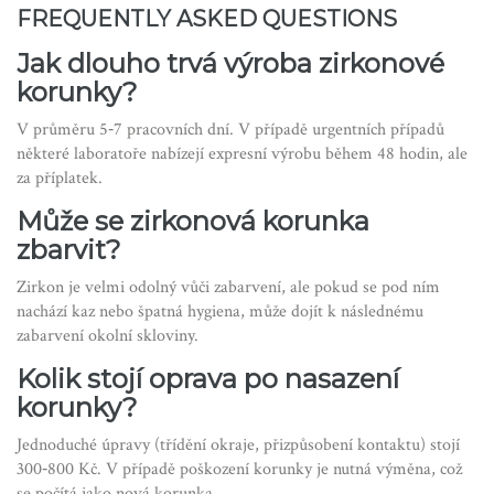
FREQUENTLY ASKED QUESTIONS
Jak dlouho trvá výroba zirkonové
korunky?
V průměru 5‑7 pracovních dní. V případě urgentních případů
některé laboratoře nabízejí expresní výrobu během 48 hodin, ale
za příplatek.
Může se zirkonová korunka
zbarvit?
Zirkon je velmi odolný vůči zabarvení, ale pokud se pod ním
nachází kaz nebo špatná hygiena, může dojít k následnému
zabarvení okolní skloviny.
Kolik stojí oprava po nasazení
korunky?
Jednoduché úpravy (třídění okraje, přizpůsobení kontaktu) stojí
300‑800 Kč. V případě poškození korunky je nutná výměna, což
se počítá jako nová korunka.