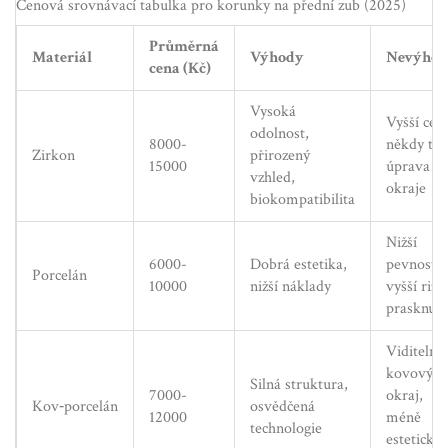
Cenová srovnávací tabulka pro korunky na přední zub (2025)
Průměrná
Materiál
Výhody
Nevýho
cena (Kč)
Vysoká
Vyšší cen
odolnost,
8000-
někdy těž
Zirkon
přirozený
15000
úprava
vzhled,
okraje
biokompatibilita
Nižší
6000-
Dobrá estetika,
pevnost,
Porcelán
10000
nižší náklady
vyšší rizi
prasknutí
Viditelný
kovový
Silná struktura,
7000-
okraj,
Kov‑porcelán
osvědčená
12000
méně
technologie
esteticky