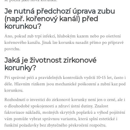
Je nutná předchozí úprava zubu
(např. kořenový kanál) před
korunkou?
Ano, pokud zub trpí infekcí, hlubokým kazem nebo po ošetření
kořenového kanálu. Jinak lze korunku nasadit přímo po přípravě
povrchu.
Jaká je životnost zirkonové
korunky?
Při správné péči a pravidelných kontrolách vydrží 10‑15 let, často i
déle. Hlavním rizikem jsou mechanické poškození a zubní kaz pod
korunkou.
Rozhodnutí o investici do zirkonové korunky není jen o ceně, ale i
o dlouhodobé spokojenosti a zdraví ústní dutiny. Znalost
faktorizace nákladů, možných skrytých poplatků a výhod pojištění
vám pomůže vybrat správnou variantu, která splní estetické i
funkční požadavky bez zbytečného překročení rozpočtu.