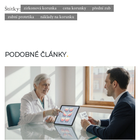
Štítky:
zirkonová korunka
cena korunky
přední zub
zubní protetika
náklady na korunku
PODOBNÉ ČLÁNKY