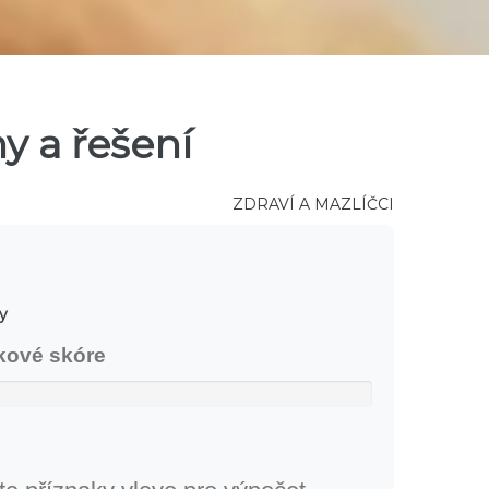
ny a řešení
ZDRAVÍ A MAZLÍČCI
y
ikové skóre