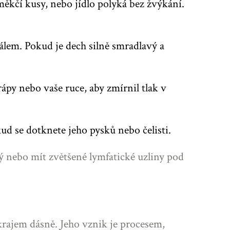
měkčí kusy, nebo jídlo polyká bez žvýkání.
álem. Pokud je dech silně smradlavý a
ápy nebo vaše ruce, aby zmírnil tlak v
d se dotknete jeho pysků nebo čelisti.
ý nebo mít zvětšené lymfatické uzliny pod
okrajem dásně
. Jeho vznik je procesem,