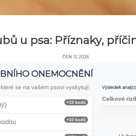
bů u psa: Příznaky, příči
ČEN 12 2026
ZUBNÍHO ONEMOCNĚNÍ
které se na vašem psovi vyskytují:
Výsledek analýz
Celkové riz
+15 bodů
ný)
0
/
+10 bodů
vodou
100