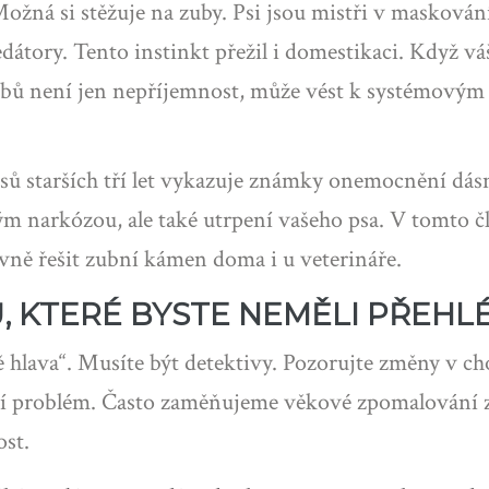
Možná si stěžuje na zuby. Psi jsou mistři v maskování
dátory. Tento instinkt přežil i domestikaci. Když váš 
ubů není jen nepříjemnost, může vést k systémovým i
psů starších tří let vykazuje známky onemocnění dás
ým narkózou, ale také utrpení vašeho psa. V tomto č
tivně řešit zubní kámen doma i u veterináře.
Ů, KTERÉ BYSTE NEMĚLI PŘEH
 hlava“. Musíte být detektivy. Pozorujte změny v ch
lní problém. Často zaměňujeme věkové zpomalování z
ost.