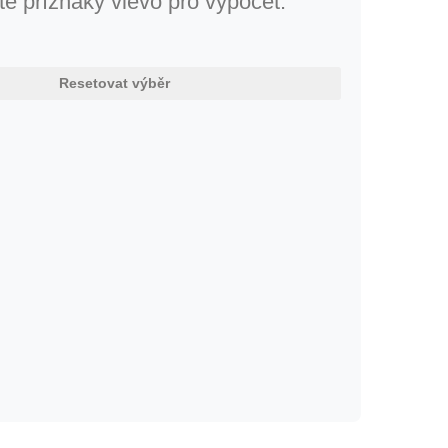
te příznaky vlevo pro výpočet.
Resetovat výběr