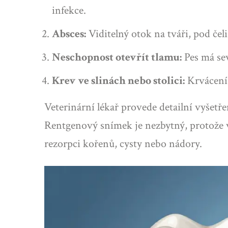
infekce.
Absces:
Viditelný otok na tváři, pod čel
Neschopnost otevřít tlamu:
Pes má sev
Krev ve slinách nebo stolici:
Krvácení z
Veterinární lékař provede detailní vyšetř
Rentgenový snímek je nezbytný, protože v
rezorpci kořenů, cysty nebo nádory.