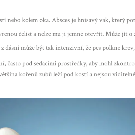
istí nebo kolem oka. Absces je hnisavý vak, který pot
řenou čelist a nelze mu ji jemně otevřít. Může jít o 
 dásní může být tak intenzivní, že pes polkne krev, 
ení, často pod sedacími prostředky, aby mohl zkontr
ětšina kořenů zubů leží pod kostí a nejsou viditel