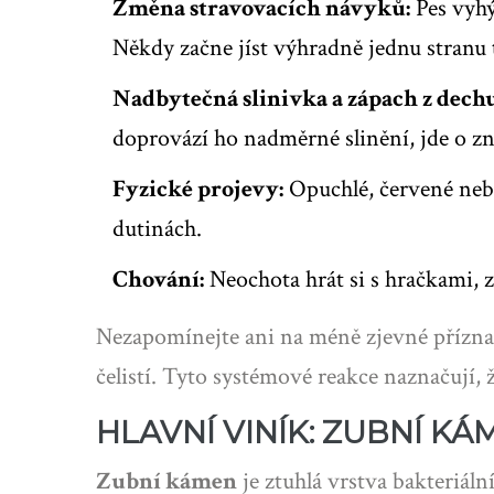
Změna stravovacích návyků:
Pes vyhý
Někdy začne jíst výhradně jednu stranu 
Nadbytečná slinivka a zápach z dechu
doprovází ho nadměrné slinění, jde o z
Fyzické projevy:
Opuchlé, červené nebo 
dutinách.
Chování:
Neochota hrát si s hračkami, 
Nezapomínejte ani na méně zjevné příznak
čelistí. Tyto systémové reakce naznačují, ž
HLAVNÍ VINÍK: ZUBNÍ KÁ
Zubní kámen
je
ztuhlá vrstva bakteriál