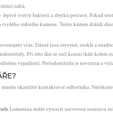
ištění zubů.
lepivé vrstvy bakterií a zbytků potravy. Pokud ten
o tvrdého zubního kamene. Tento kámen dráždí dásně,
tervenujete včas. Dásně jsou červené, otoklé a snadn
iodontitidy. Při této fázi se ničí kostní tkáň kolem
áslednému vypadnutí. Periodontitida je nevratná a vy
ÁŘE?
a musíte okamžitě kontaktovat odborníka. Nečekejte, 
zub:
Lomenina může vystavit nervovou soustavu zubu