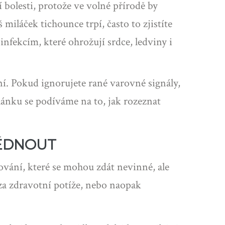
 bolesti, protože ve volné přírodě by
miláček tichounce trpí, často to zjistíte
nfekcím, které ohrožují srdce, ledviny i
ní. Pokud ignorujete rané varovné signály,
lánku se podíváme na to, jak rozeznat
LÉDNOUT
ování, které se mohou zdát nevinné, ale
a zdravotní potíže, nebo naopak