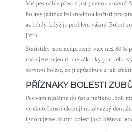
Váš pes náhle přestal jíst pevnou stravu? 
bolavý jedinec byl snadnou kořistí pro pre
až tehdy, když je problém vážný. Bolest z
játra.
Statistiky jsou neúprosné: více než 80 % 
riskujete nejen drahé zákroky pod celkov
skrytou bolest, co ji způsobuje a jak efek
PŘÍZNAKY BOLESTI ZUB
Pes vám nesáhne do úst a neříkne „bolí mě
ve skutečnosti ukazují na závažný dentá
ignorujeme akutní bolest jako běžnou len