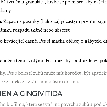
bá tvrdému granulátu, hrabe se po misce, aby našel 
tlamy.
:
Zápach z pusinky (halitóza) je častým prvním sign
námku rozpadu tkáně nebo abscesu.
krvácející dásně. Pes si mačká obličej o nábytek, dr
zejména těmi tvrdými. Pes může být podrážděný, poku
y. Pes s bolestí zubů může mít horečku, být apatick
e se infekce již šíří mimo ústní dutinu.
MEN A GINGIVITIDA
ního biofilmu, která se tvoří na povrchu zubů a pod 