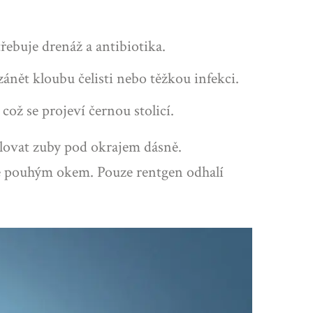
řebuje drenáž a antibiotika.
zánět kloubu čelisti nebo těžkou infekci.
což se projeví černou stolicí.
olovat zuby pod okrajem dásně.
né pouhým okem. Pouze rentgen odhalí