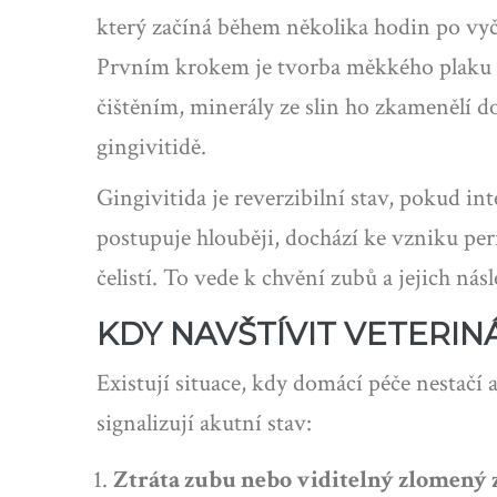
který začíná během několika hodin po vyč
Prvním krokem je tvorba měkkého plaku - 
čištěním, minerály ze slin ho zkamenělí d
gingivitidě.
Gingivitida je reverzibilní stav, pokud in
postupuje hlouběji, dochází ke vzniku per
čelistí. To vede k chvění zubů a jejich n
KDY NAVŠTÍVIT VETERIN
Existují situace, kdy domácí péče nestačí 
signalizují akutní stav:
Ztráta zubu nebo viditelný zlomený 