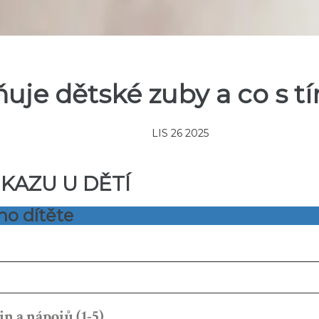
ňuje dětské zuby a co s t
LIS 26 2025
KAZU U DĚTÍ
ho dítěte
 a nápojů (1-5)