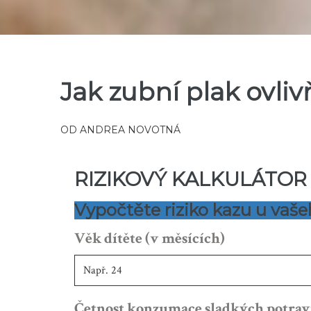
Jak zubní plak ovliv
OD
ANDREA NOVOTNÁ
RIZIKOVÝ KALKULÁTOR 
Vypočtěte riziko kazu u vaše
Věk dítěte (v měsících)
Četnost konzumace sladkých potravin