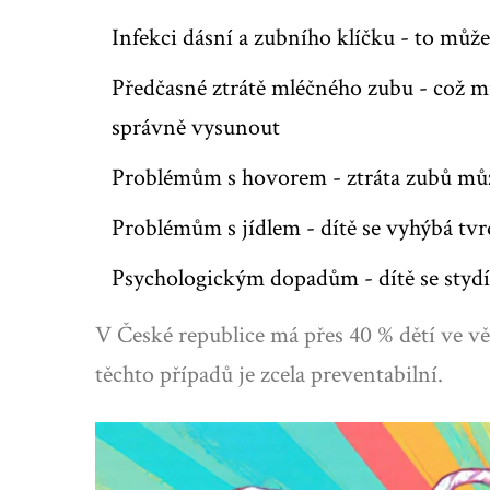
Infekci dásní a zubního klíčku - to může
Předčasné ztrátě mléčného zubu - což m
správně vysunout
Problémům s hovorem - ztráta zubů může 
Problémům s jídlem - dítě se vyhýbá tv
Psychologickým dopadům - dítě se styd
V České republice má přes 40 % dětí ve vě
těchto případů je zcela preventabilní.