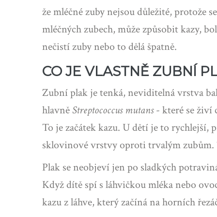
že mléčné zuby nejsou důležité, protože s
mléčných zubech, může způsobit kazy, boles
nečistí zuby nebo to dělá špatně.
CO JE VLASTNĚ ZUBNÍ P
Zubní plak je tenká, neviditelná vrstva ba
hlavně
Streptococcus mutans
- které se živí
To je začátek kazu. U dětí je to rychlejší,
sklovinové vrstvy oproti trvalým zubům. T
Plak se neobjeví jen po sladkých potraviná
Když dítě spí s láhvičkou mléka nebo ovocn
kazu z láhve, který začíná na horních řezáčc