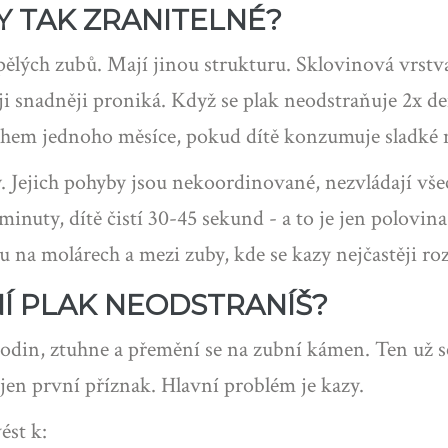
Y TAK ZRANITELNÉ?
pělých zubů. Mají jinou strukturu. Sklovinová vrstv
 ji snadněji proniká. Když se plak neodstraňuje 2x d
ěhem jednoho měsíce, pokud dítě konzumuje sladké n
y. Jejich pohyby jsou nekoordinované, nezvládají vš
minuty, dítě čistí 30-45 sekund - a to je jen polovina
u na molárech a mezi zuby, kde se kazy nejčastěji roz
NÍ PLAK NEODSTRANÍŠ?
hodin, ztuhne a přemění se na zubní kámen. Ten už 
 jen první příznak. Hlavní problém je kazy.
ést k: