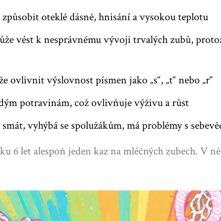
 způsobit oteklé dásně, hnisání a vysokou teplotu
ůže vést k nesprávnému vývoji trvalých zubů, proto
ovlivnit výslovnost písmen jako „s“, „t“ nebo „r“
rdým potravinám, což ovlivňuje výživu a růst
í smát, vyhýbá se spolužákům, má problémy s sebe
ku 6 let alespoň jeden kaz na mléčných zubech. V ně