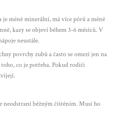
a je méně minerální, má více pórů a méně
enně, kazy se objeví během 3-6 měsíců. V
ápoje neustále.
echny povrchy zubů a často se omezí jen na
 toho, co je potřeba. Pokud rodiči
víjejí.
se neodstraní běžným čištěním. Musí ho