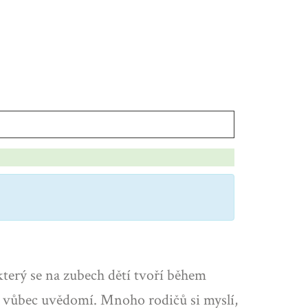
.
 který se na zubech dětí tvoří během
iče vůbec uvědomí. Mnoho rodičů si myslí,