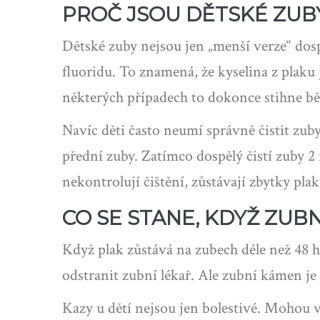
PROČ JSOU DĚTSKÉ ZUB
Dětské zuby nejsou jen „menší verze“ dos
fluoridu. To znamená, že kyselina z plaku
některých případech to dokonce stihne b
Navíc děti často neumí správně čistit zub
přední zuby. Zatímco dospělý čistí zuby 2 
nekontrolují čištění, zůstávají zbytky plak
CO SE STANE, KDYŽ ZUB
Když plak zůstává na zubech déle než 48 
odstranit zubní lékař. Ale zubní kámen je
Kazy u dětí nejsou jen bolestivé. Mohou v