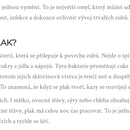
e jednou vymění. To je největší omyl, který můžeš ud
t, infekce a dokonce ovlivnit vývoj trvalých zubů. A
LAK?
kterií, která se přilepuje k povrchu zubů. Nejde o š
 cukry z jídla a nápojů. Tyto bakterie přeměňují cukr
 protože jejich sklovinová vrstva je tenčí než u dosp
o znamená, že když se plak tvoří, kazy se rozvíjejí
ch. I mléko, ovocné šťávy, sýry nebo chleba obsahují 
é šťávy, plak má celou noc čas pracovat. To je jedna
ích a rychle se šíří.