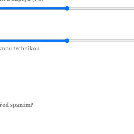
ávnou technikou
před spaním?