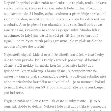
Největší nepřítel vašich zubů není cukr – je to
plak
,
tenká lepkavá
vrstva bakterií, která se tvoří na zubech během dne
. Pokud ho
neodstraníte do 24 hodin, začne tvrdnout a přeměňuje se v
zubní
kámen
,
tvrdou, neodstranitelnou vrstvu, kterou lze odstranit jen
u zubaře
. A to je přesně ten okamžik, kdy se začínají objevovat
záněty dásní, krvácení a nakonec i kývající zuby. Mnoho lidí si
nevšimne, že když jim dásně krvácí při čištění, je to varovný
signál – ne že byste čistili příliš agresivně, ale že plak už dlouho
neodstraňujete dostatečně.
Nejčastější chyba? Lidé si myslí, že silnější kartáček = čistší zuby.
Ale to není pravda. Příliš tvrdý kartáček poškozuje skloviny a
dásně. Stačí měkký kartáček, kterým pročistíte každý zub
způsobem, který zahrnuje i hranu dásně. A nezapomeňte na
mezery – tam se plak shromažďuje nejvíc. Používání zubního nitě
nebo mezizubního kartáčku není volitelné – je to nutnost. Pokud
to neuděláte, čistíte jen 60 % povrchu zubů. Zbytek je jen koupel
pro bakterie.
Hygiena zubů není jen o tom, jak často si zuby čistíte – je to o
tom, jak dobře to děláte. Některé lidé čistí zuby třikrát denně, ale