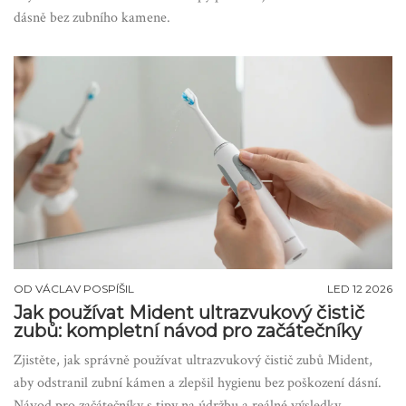
dásně bez zubního kamene.
OD
VÁCLAV POSPÍŠIL
LED 12 2026
Jak používat Mident ultrazvukový čistič
zubů: kompletní návod pro začátečníky
Zjistěte, jak správně používat ultrazvukový čistič zubů Mident,
aby odstranil zubní kámen a zlepšil hygienu bez poškození dásní.
Návod pro začátečníky s tipy na údržbu a reálné výsledky.