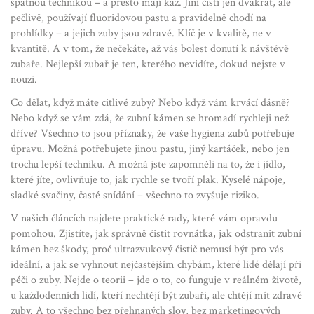
špatnou technikou – a přesto mají kaz. Jiní čistí jen dvakrát, ale
pečlivě, používají fluoridovou pastu a pravidelně chodí na
prohlídky – a jejich zuby jsou zdravé. Klíč je v kvalitě, ne v
kvantitě. A v tom, že nečekáte, až vás bolest donutí k návštěvě
zubaře. Nejlepší zubař je ten, kterého nevidíte, dokud nejste v
nouzi.
Co dělat, když máte citlivé zuby? Nebo když vám krvácí dásně?
Nebo když se vám zdá, že zubní kámen se hromadí rychleji než
dříve? Všechno to jsou příznaky, že vaše hygiena zubů potřebuje
úpravu. Možná potřebujete jinou pastu, jiný kartáček, nebo jen
trochu lepší techniku. A možná jste zapomněli na to, že i jídlo,
které jíte, ovlivňuje to, jak rychle se tvoří plak. Kyselé nápoje,
sladké svačiny, časté snídání – všechno to zvyšuje riziko.
V našich článcích najdete praktické rady, které vám opravdu
pomohou. Zjistíte, jak správně čistit rovnátka, jak odstranit zubní
kámen bez škody, proč ultrazvukový čistič nemusí být pro vás
ideální, a jak se vyhnout nejčastějším chybám, které lidé dělají při
péči o zuby. Nejde o teorii – jde o to, co funguje v reálném životě,
u každodenních lidí, kteří nechtějí být zubaři, ale chtějí mít zdravé
zuby. A to všechno bez přehnaných slov, bez marketingových