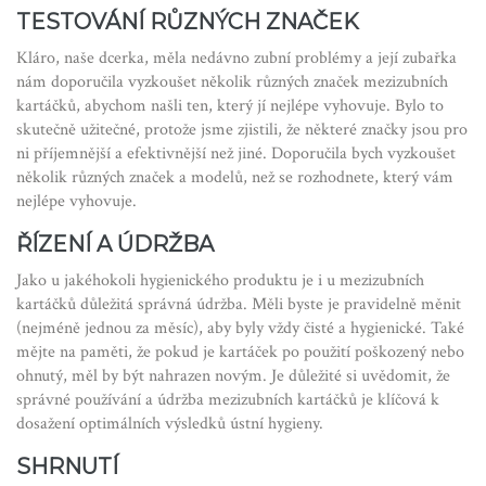
TESTOVÁNÍ RŮZNÝCH ZNAČEK
Kláro, naše dcerka, měla nedávno zubní problémy a její zubařka
nám doporučila vyzkoušet několik různých značek mezizubních
kartáčků, abychom našli ten, který jí nejlépe vyhovuje. Bylo to
skutečně užitečné, protože jsme zjistili, že některé značky jsou pro
ni příjemnější a efektivnější než jiné. Doporučila bych vyzkoušet
několik různých značek a modelů, než se rozhodnete, který vám
nejlépe vyhovuje.
ŘÍZENÍ A ÚDRŽBA
Jako u jakéhokoli hygienického produktu je i u mezizubních
kartáčků důležitá správná údržba. Měli byste je pravidelně měnit
(nejméně jednou za měsíc), aby byly vždy čisté a hygienické. Také
mějte na paměti, že pokud je kartáček po použití poškozený nebo
ohnutý, měl by být nahrazen novým. Je důležité si uvědomit, že
správné používání a údržba mezizubních kartáčků je klíčová k
dosažení optimálních výsledků ústní hygieny.
SHRNUTÍ