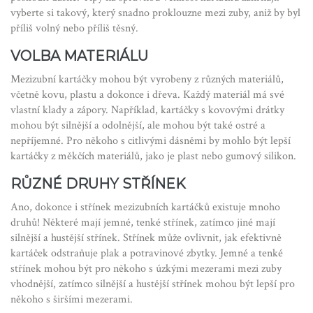
vyberte si takový, který snadno proklouzne mezi zuby, aniž by byl
příliš volný nebo příliš těsný.
VOLBA MATERIÁLU
Mezizubní kartáčky mohou být vyrobeny z různých materiálů,
včetně kovu, plastu a dokonce i dřeva. Každý materiál má své
vlastní klady a zápory. Například, kartáčky s kovovými drátky
mohou být silnější a odolnější, ale mohou být také ostré a
nepříjemné. Pro někoho s citlivými dásněmi by mohlo být lepší
kartáčky z měkčích materiálů, jako je plast nebo gumový silikon.
RŮZNÉ DRUHY STŘÍNEK
Ano, dokonce i střínek mezizubních kartáčků existuje mnoho
druhů! Některé mají jemné, tenké střínek, zatímco jiné mají
silnější a hustější střínek. Střínek může ovlivnit, jak efektivně
kartáček odstraňuje plak a potravinové zbytky. Jemné a tenké
střínek mohou být pro někoho s úzkými mezerami mezi zuby
vhodnější, zatímco silnější a hustější střínek mohou být lepší pro
někoho s širšími mezerami.