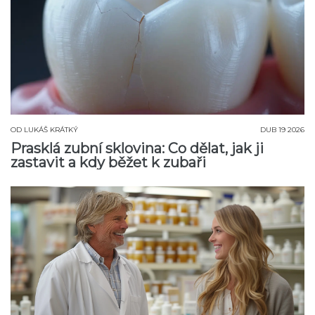
OD
LUKÁŠ KRÁTKÝ
DUB 19 2026
Prasklá zubní sklovina: Co dělat, jak ji
zastavit a kdy běžet k zubaři