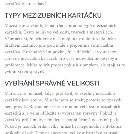
kartáček často selhává.
TYPY MEZIZUBNÍCH KARTÁČKŮ
Možná jste si všimli, že na trhu je mnoho typů mezizubních
kartáčků. Často se liší ve velikosti, tvarech a materiálech.
Všimněte si, že některé z nich mají malý oblouk s dlouhým
drátkem, zatímco jiné jsou malé a připomínají mini zubní
kartáček. Rozhodně vám povím, že je důležité si vybrat ten
správný mezizubní kartáček pro vaše individuální potřeby a
preference. Může to být proces pokusů a omylem, ale stojí za to
vybrat si ten správný.
VYBÍRÁNÍ SPRÁVNÉ VELIKOSTI
Martin, můj manžel, kdysi prohlásil, že všechny mezizubní
kartáčky jsou stejné. Musela jsem se smát, protože to opravdu
není pravda. Rozhodně existuje mnoho velikostí mezizubních
kartáčků a je velmi důležité si vybrat ten správný. Pokud je
kartáček příliš malý, nebudete schopni účinně odstranit plak.
Pokud je naopak příliš velký, může být nepohodlný a dokonce
poškodit dásně. Tipy na správnou velikost kartáčku zahrnují: