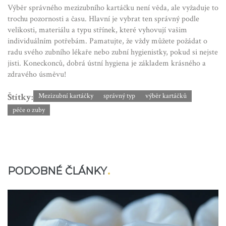
Výběr správného mezizubního kartáčku není věda, ale vyžaduje to
trochu pozornosti a času. Hlavní je vybrat ten správný podle
velikosti, materiálu a typu střínek, které vyhovují vašim
individuálním potřebám. Pamatujte, že vždy můžete požádat o
radu svého zubního lékaře nebo zubní hygienistky, pokud si nejste
jisti. Koneckonců, dobrá ústní hygiena je základem krásného a
zdravého úsměvu!
Štítky:
Mezizubní kartáčky
správný typ
výběr kartáčků
péče o zuby
PODOBNÉ ČLÁNKY