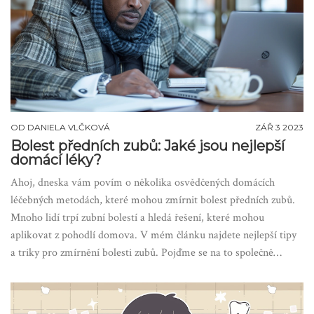
OD
DANIELA VLČKOVÁ
ZÁŘ 3 2023
Bolest předních zubů: Jaké jsou nejlepší
domácí léky?
Ahoj, dneska vám povím o několika osvědčených domácích
léčebných metodách, které mohou zmírnit bolest předních zubů.
Mnoho lidí trpí zubní bolestí a hledá řešení, které mohou
aplikovat z pohodlí domova. V mém článku najdete nejlepší tipy
a triky pro zmírnění bolesti zubů. Pojďme se na to společně
podívat a začít se léčit přírodní cestou.