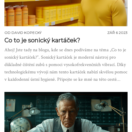
OD
DAVID KOPECKÝ
ZÁŘ 6 2023
Co to je sonický kartáček?
Ahoj! Jste tady na blogu, kde se dnes podíváme na téma „Co to je
sonický kartáček?“. Sonický kartáček je moderní nástroj pro
důkladné čištění zubů s pomoci vysokofrekvenčních vibrací. Díky
technologickému vývoji nám tento kartáček nabízí skvělou pomoc
v každodenní ústní hygieně. Připojte se ke mně na této cestě
objevování, jak může sonický kartáček zlepšit váš úsměv.