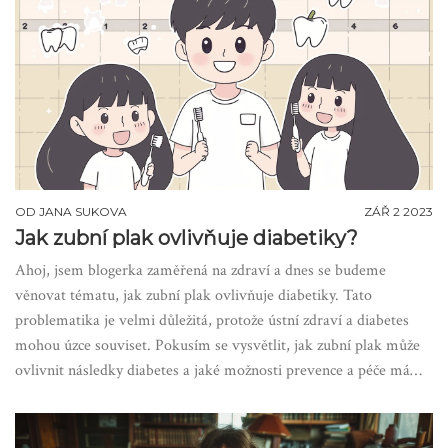
OD
JANA SUKOVA
ZÁŘ 2 2023
Jak zubní plak ovlivňuje diabetiky?
Ahoj, jsem blogerka zaměřená na zdraví a dnes se budeme
věnovat tématu, jak zubní plak ovlivňuje diabetiky. Tato
problematika je velmi důležitá, protože ústní zdraví a diabetes
mohou úzce souviset. Pokusím se vysvětlit, jak zubní plak může
ovlivnit následky diabetes a jaké možnosti prevence a péče máme
k dispozici. Článek je určen pro diabetiky, ale i pro všechny, kdo
se chtějí dozvědět více o ústní hygieně a jak se správně starat o
své zuby a dásně.