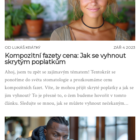
OD
LUKÁŠ KRÁTKÝ
ZÁŘ 4 2023
Kompozitní fazety cena: Jak se vyhnout
skrytým poplatkům
Ahoj, jsem tu zpět se zajímavým tématem! Tentokrát se
ponoříme do světa stomatologie a prozkoumáme cenu
kompozitních fazet. Víte, že mohou přijít skryté poplatky a jak se
jim vyhnout? To je přesně to, o čem budeme hovořit v tomto
článku. Sledujte se mnou, jak se můžete vyhnout nečekaným
nákladům a ujistěte se, že za svůj úsměv neplatíte víc, než musíte.