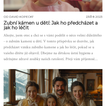
OD
DAVID KOPECKÝ
ZÁŘ 8 2023
Zubní kámen u dětí: Jak ho předcházet a
jak ho léčit
Ahojte, jsem otec a chci se s vámi podělit o něco velmi důležitého
- o zubním kameni u dětí. V tomto příspěvku se dozvíte, jak
předcházet vzniku zubního kamene a jak ho léčit, pokud se u
vašeho dítěte již objevil. Dbejme na dětskou ústní hygienu a
udržujme zdravé zoubky našich ratolestí. Přeji vám příjemné
čtení a hodně nových poznatků.