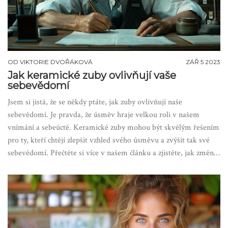
OD
VIKTORIE DVOŘÁKOVÁ
ZÁŘ 5 2023
Jak keramické zuby ovlivňují vaše
sebevědomí
Jsem si jistá, že se někdy ptáte, jak zuby ovlivňují naše
sebevědomí. Je pravda, že úsměv hraje velkou roli v našem
vnímání a sebeúctě. Keramické zuby mohou být skvělým řešením
pro ty, kteří chtějí zlepšit vzhled svého úsměvu a zvýšit tak své
sebevědomí. Přečtěte si více v našem článku a zjistěte, jak změna
úsměvu může ovlivnit váš vzhled a náladu.