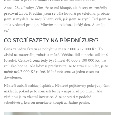
Anna, 28, z Prahy: „Vím, že to zní hloupě, ale fazety mi změnily
pracovní život. Předtím jsem se bála hovorů po telefonu, protože
jsem si myslela, že moji klienti vidí, jak jsem se stydí. Teď jsem se
stala vedoucí prodeje. Mluvím po telefonu každý den. A směju
se.“
CO STOJÍ FAZETY NA PŘEDNÍ ZUBY?
Cena za jednu fazetu se pohybuje mezi 7 000 a 12 000 Kč. To
závisí na materiálu, zubaři a místě. Většina lidí si nechá udělat 6-
10 zubů. Celková cena tedy bývá mezi 40 000 a 100 000 Kč. To
zní jako hodně. Ale když si představíte, že to trvá 10-15 let, je to
méně než 7 000 Kč ročně. Méně než cena za jednu cestu na
dovolenou.
Někteří zubaři nabízejí splátky. Některé pojišťovny pokrývají část
nákladů, pokud je to součástí léčby - například po úrazu. Ale
většinou je to vlastní investice. A ta se vrátí v podobě
sebedůvěry, kterou nemůžete koupit za žádné peníze.