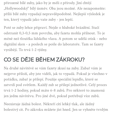
přirozeně bílé zuby, jako by je měli z přírody. Jiní chtějí
„Hollywoodský“ bílý úsměv. Oba jsou možné. Ale nezapomeňte:
příliš bílé zuby vypadají nepravděpodobně. Nejlepší výsledek je
ten, který vypadá jako vaše zuby - jen lepší.
Poté se zuby lehce připraví. Nejde o hluboké brázdění. Stačí
odstranit 0,3-0,5 mm povrchu, aby fazeta mohla přilnout. To je
méně než tloušťka lidského vlasu. A potom se udělá otisk - nebo
digitální sken - a poslech se pošle do laboratoře. Tam se fazety
vyrábějí. To trvá 1-2 týdny.
CO SE DĚJE BĚHEM ZÁKROKU?
Na druhé návštěvě se vám fazety zkusí na zuby. Zubař vám je
nejprve přiloží, aby jste viděli, jak to vypadá. Pokud je všechno v
pořádku, zubař je přilepí. Použije speciální lepidlo, které se
zatvrdí pod světlem. Každý zub se přilepí jednotlivě. Celý proces
trvá 1-2 hodiny, pokud máte 6-8 zubů. Pro některé to znamená
jen jednu návštěvu. Pro jiné dvě, pokud potřebují více zubů.
Neexistuje žádná bolest. Někteří cítí lehký tlak, ale žádný
bolestivý cit. Po zákroku můžete jíst hned. Jen se vyhněte tvrdým