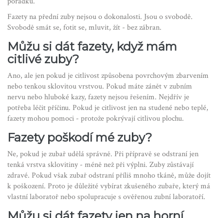
pořádku.“
Fazety na přední zuby nejsou o dokonalosti. Jsou o svobodě.
Svobodě smát se, fotit se, mluvit, žít - bez zábran.
Můžu si dát fazety, když mám
citlivé zuby?
Ano, ale jen pokud je citlivost způsobena povrchovým zbarvením
nebo tenkou sklovitou vrstvou. Pokud máte zánět v zubním
nervu nebo hluboké kazy, fazety nejsou řešením. Nejdřív je
potřeba léčit příčinu. Pokud je citlivost jen na studené nebo teplé,
fazety mohou pomoci - protože pokrývají citlivou plochu.
Fazety poškodí mé zuby?
Ne, pokud je zubař udělá správně. Při přípravě se odstraní jen
tenká vrstva sklovitiny - méně než při výplni. Zuby zůstávají
zdravé. Pokud však zubař odstraní příliš mnoho tkáně, může dojít
k poškození. Proto je důležité vybírat zkušeného zubaře, který má
vlastní laboratoř nebo spolupracuje s ověřenou zubní laboratoří.
Můžu si dát fazety jen na horní