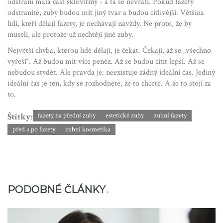
odstraní malá část sklovitiny - a ta se nevrátí. Pokud fazety
odstraníte, zuby budou mít jiný tvar a budou citlivější. Většina
lidí, kteří dělají fazety, je nechávají navždy. Ne proto, že by
museli, ale protože už nechtějí jiné zuby.
Největší chyba, kterou lidé dělají, je čekat. Čekají, až se „všechno
vyřeší“. Až budou mít více peněz. Až se budou cítit lepší. Až se
nebudou stydět. Ale pravda je: neexistuje žádný ideální čas. Jediný
ideální čas je ten, kdy se rozhodnete, že to chcete. A že to stojí za
to.
Štítky:
fazety na přední zuby
estetické zuby
zubní fazety
před a po fazety
zubní kosmetika
PODOBNÉ ČLÁNKY