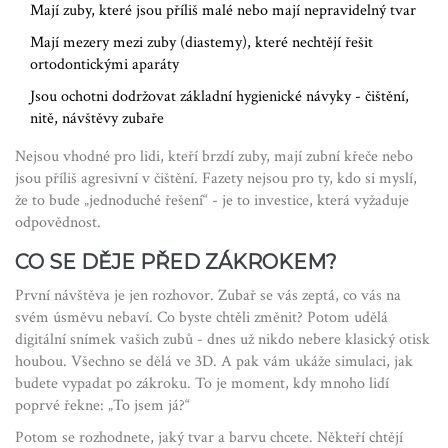
Mají zuby, které jsou příliš malé nebo mají nepravidelný tvar
Mají mezery mezi zuby (diastemy), které nechtějí řešit
ortodontickými aparáty
Jsou ochotni dodržovat základní hygienické návyky - čištění,
nitě, návštěvy zubaře
Nejsou vhodné pro lidi, kteří brzdí zuby, mají zubní křeče nebo
jsou příliš agresivní v čištění. Fazety nejsou pro ty, kdo si myslí,
že to bude „jednoduché řešení“ - je to investice, která vyžaduje
odpovědnost.
CO SE DĚJE PŘED ZÁKROKEM?
První návštěva je jen rozhovor. Zubař se vás zeptá, co vás na
svém úsměvu nebaví. Co byste chtěli změnit? Potom udělá
digitální snímek vašich zubů - dnes už nikdo nebere klasický otisk
houbou. Všechno se dělá ve 3D. A pak vám ukáže simulaci, jak
budete vypadat po zákroku. To je moment, kdy mnoho lidí
poprvé řekne: „To jsem já?“
Potom se rozhodnete, jaký tvar a barvu chcete. Někteří chtějí