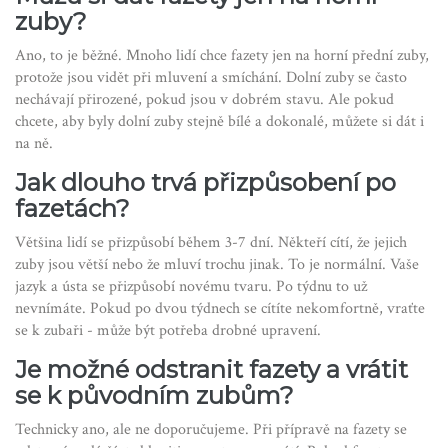
zuby?
Ano, to je běžné. Mnoho lidí chce fazety jen na horní přední zuby,
protože jsou vidět při mluvení a smíchání. Dolní zuby se často
nechávají přirozené, pokud jsou v dobrém stavu. Ale pokud
chcete, aby byly dolní zuby stejně bílé a dokonalé, můžete si dát i
na ně.
Jak dlouho trvá přizpůsobení po
fazetách?
Většina lidí se přizpůsobí během 3-7 dní. Někteří cítí, že jejich
zuby jsou větší nebo že mluví trochu jinak. To je normální. Vaše
jazyk a ústa se přizpůsobí novému tvaru. Po týdnu to už
nevnímáte. Pokud po dvou týdnech se cítíte nekomfortně, vraťte
se k zubaři - může být potřeba drobné upravení.
Je možné odstranit fazety a vrátit
se k původním zubům?
Technicky ano, ale ne doporučujeme. Při přípravě na fazety se