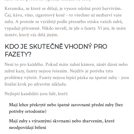
Keramika, ze které se dělají, je vysoce odolná proti barvivům.
Čaj, káva, víno, cigaretový kouř - to všechno už nezbarví vaše
zuby. A protože se vyrábějí podle přesného otisku vašich zubů,
vypadají přirozeně. Nikdo nevidí, že jde o fazety. Ví jen, že máte
úsměv, který vás dělá jiným.
KDO JE SKUTEČNĚ VHODNÝ PRO
FAZETY?
Není to pro každého. Pokud máte zubní kámen, zánět dásní nebo
zubní kazy, fazety nejsou řešením. Nejdřív je potřeba tyto
problémy vyřešit. Fazety nejsou lepící páska na špatné zuby - jsou
finální krok po zdravém základu.
Nejlepší kandidáti jsou lidé, kteří:
Mají lehce překryté nebo špatně zarovnané přední zuby (bez
potřeby ortodontie)
Mají zuby s výraznými skvrnami nebo zbarvením, které
neodpovídají bělení