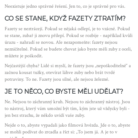
Neexistuje jedno správné řešení. Jen to, co je správné pro vás.
CO SE STANE, KDYŽ FAZETY ZTRATÍM?
Fazety se neztrácejí. Pokud se nějaká odlepí, je to vzácné. Pokud
se stane, zubař ji znovu přilepí. Pokud se rozbije - například kvůli
úrazu - nahradí se novou. Ale nezapomeňte: fazety nejsou
nezničitelné. Pokud se budete chovat jako byste měli zuby z oceli,
můžete je poškodit.
Nejčastější chyba? Lidé si myslí, že fazety jsou „nepoškoditelné“ a
začnou kousat tužky, otevírat láhve zuby nebo brát tvrdé
potraviny. To ne. Fazety jsou silné, ale nejsou železné.
JE TO NĚCO, CO BYSTE MĚLI UDĚLAT?
Ne. Nejsou to záchranný kruh. Nejsou to záchranný nástroj. Jsou
to nástroj, který vám umožní být tím, kým jste už vždycky byli -
jen bez strachu, že někdo uvidí vaše zuby.
Nejde o to, abyste vypadali jako filmová hvězda. Jde o to, abyste
se mohli podívat do zrcadla a říct si: „To jsem já. A je to v