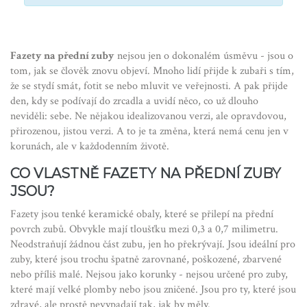
Fazety na přední zuby
nejsou jen o dokonalém úsměvu - jsou o
tom, jak se člověk znovu objeví. Mnoho lidí přijde k zubaři s tím,
že se stydí smát, fotit se nebo mluvit ve veřejnosti. A pak přijde
den, kdy se podívají do zrcadla a uvidí něco, co už dlouho
neviděli: sebe. Ne nějakou idealizovanou verzi, ale opravdovou,
přirozenou, jistou verzi. A to je ta změna, která nemá cenu jen v
korunách, ale v každodenním životě.
CO VLASTNĚ FAZETY NA PŘEDNÍ ZUBY
JSOU?
Fazety jsou tenké keramické obaly, které se přilepí na přední
povrch zubů. Obvykle mají tloušťku mezi 0,3 a 0,7 milimetru.
Neodstraňují žádnou část zubu, jen ho překrývají. Jsou ideální pro
zuby, které jsou trochu špatně zarovnané, poškozené, zbarvené
nebo příliš malé. Nejsou jako korunky - nejsou určené pro zuby,
které mají velké plomby nebo jsou zničené. Jsou pro ty, které jsou
zdravé, ale prostě nevypadají tak, jak by měly.