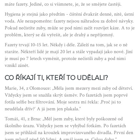
máte fazety. Jediné, co si všimnete, je, že se smějete častěji.
Hygiena je stejná jako předtím - čištění dvakrát denně, nitě, ústní
voda. Ale nezapomeňte: fazety nejsou náhradou za dobré návyky.
Pokud nečistíte zuby, může se pod nimi začít rozvíjet káze. A to je
problém, který se dá vyřešit, ale je drahý a nepříjemný.
Fazety trvají 10-15 let. Někdy i déle. Záleží na tom, jak se o ně
staráte. Někteří lidé je mají 20 let a stále vypadají jako nové. Jiní
je musí po 7 letech vyměnit, protože nečistili zuby a pod nimi
vznikl zánět.
CO ŘÍKAJÍ TI, KTEŘÍ TO UDĚLALI?
Marie, 34, z Olomouce: „Měla jsem mezery mezi zuby od dětství.
Vždycky jsem se snažila skrýt úsměv. Po fazetách jsem poprvé
fotila selfie bez filtrování. Moje sestra mi řekla: ‚Proč jsi to
neudělala dřív?‘ A já jsem jen plakala.“
Tomáš, 41, z Brna: „Měl jsem zuby, které byly poškozené od
školního úrazu. Vždycky jsem se vyhýbal fotkám. Po fazetách
jsem se přihlásil na kroužek improvizovaného divadla. První den
jsem mluvil před 50 lidmi. A smál jsem se. Celou dobu.“