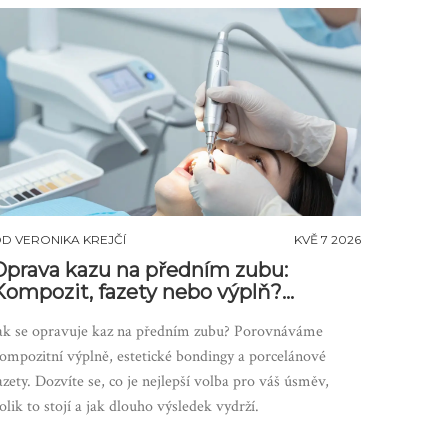
OD
VERONIKA KREJČÍ
KVĚ 7 2026
Oprava kazu na předním zubu:
Kompozit, fazety nebo výplň?
Kompletní průvodce
ak se opravuje kaz na předním zubu? Porovnáváme
ompozitní výplně, estetické bondingy a porcelánové
azety. Dozvíte se, co je nejlepší volba pro váš úsměv,
olik to stojí a jak dlouho výsledek vydrží.