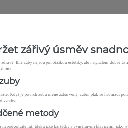
držet zářivý úsměv snadno
dravě. Bílé zuby nejsou jen otázkou estetiky, ale i signálem dobré úst
d doma.
 zuby
staráte. Když je povrch zubu méně zabarvený, zubní plak se hromadí pomal
í vztahy.
ědčené metody
 nepodceňujte nit. Elektrické kartáčky s výměnnými hlavicemi, jako jso