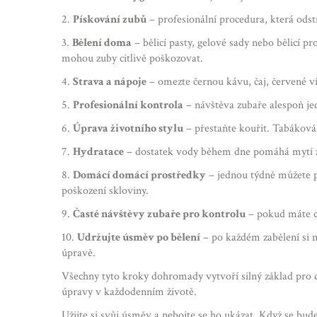
2.
Pískování zubů
– profesionální procedura, která odst
3.
Bělení doma
– bělicí pasty, gelové sady nebo bělicí 
mohou zuby citlivě poškozovat.
4.
Strava a nápoje
– omezte černou kávu, čaj, červené ví
5.
Profesionální kontrola
– návštěva zubaře alespoň je
6.
Úprava životního stylu
– přestaňte kouřit. Tabáková 
7.
Hydratace
– dostatek vody během dne pomáhá mytí zb
8.
Domácí domácí prostředky
– jednou týdně můžete p
poškození skloviny.
9.
Časté návštěvy zubaře pro kontrolu
– pokud máte ci
10.
Udržujte úsměv po bělení
– po každém zabělení si n
úpravě.
Všechny tyto kroky dohromady vytvoří silný základ pro d
úpravy v každodenním životě.
Užijte si svůj úsměv a nebojte se ho ukázat. Když se bud