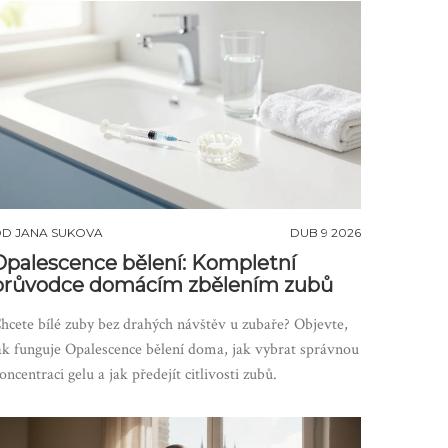
OD
JANA SUKOVA
DUB 9 2026
Opalescence bělení: Kompletní
průvodce domácím zbělením zubů
hcete bílé zuby bez drahých návštěv u zubaře? Objevte,
ak funguje Opalescence bělení doma, jak vybrat správnou
oncentraci gelu a jak předejít citlivosti zubů.