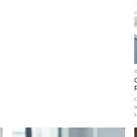
C
j
k