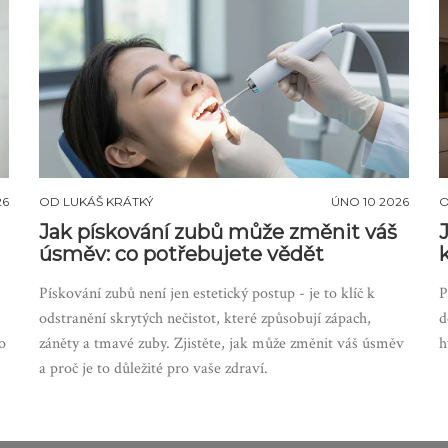
26
OD
LUKÁŠ KRÁTKÝ
ÚNO 10 2026
Jak pískování zubů může změnit váš
úsměv: co potřebujete vědět
Pískování zubů není jen estetický postup - je to klíč k
P
odstranění skrytých nečistot, které způsobují zápach,
d
o
záněty a tmavé zuby. Zjistěte, jak může změnit váš úsměv
h
a proč je to důležité pro vaše zdraví.