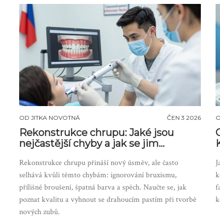
OD
JITKA NOVOTNÁ
ČEN 3 2026
Rekonstrukce chrupu: Jaké jsou
nejčastější chyby a jak se jim
vyhnout
Rekonstrukce chrupu přináší nový úsměv, ale často
J
selhává kvůli těmto chybám: ignorování bruxismu,
k
přílišné broušení, špatná barva a spěch. Naučte se, jak
f
poznat kvalitu a vyhnout se drahoucím pastím při tvorbě
k
nových zubů.