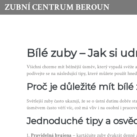
ZUBNÍ CENTRUM BEROUN
Bílé zuby – Jak si u
Všichni chceme mít běžnější úsměv, který vypadá svěže a z
podívejte se na následující tipy, které můžete použít hne
Proč je důležité mít bílé
Světlejší zuby často ukazují, že se o ústní dutinu dobře 
úsměvem často věří víc, což má vliv i na osobní i pracovn
Jednoduché tipy a osv
1.
Pravidelná hygiena
– kartáčujte zuby dvakrát denně a