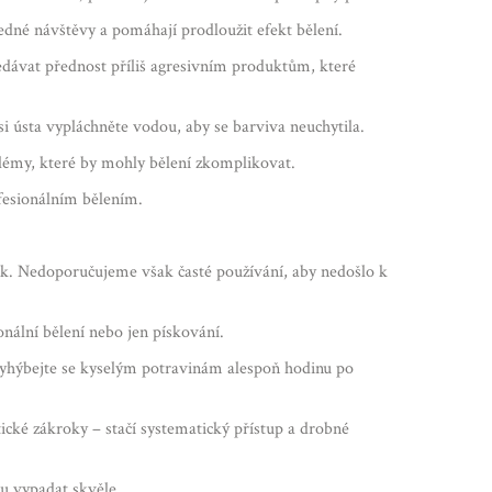
edné návštěvy a pomáhají prodloužit efekt bělení.
nedávat přednost příliš agresivním produktům, které
i ústa vypláchněte vodou, aby se barviva neuchytila.
lémy, které by mohly bělení zkomplikovat.
ofesionálním bělením.
ek. Nedoporučujeme však časté používání, aby nedošlo k
nální bělení nebo jen pískování.
 vyhýbejte se kyselým potravinám alespoň hodinu po
ické zákroky – stačí systematický přístup a drobné
ou vypadat skvěle.