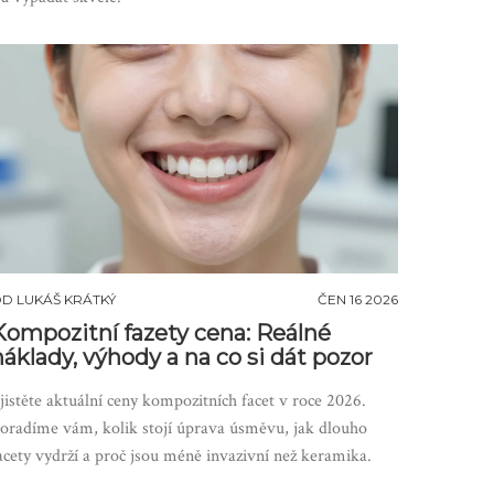
OD
LUKÁŠ KRÁTKÝ
ČEN 16 2026
Kompozitní fazety cena: Reálné
náklady, výhody a na co si dát pozor
jistěte aktuální ceny kompozitních facet v roce 2026.
oradíme vám, kolik stojí úprava úsměvu, jak dlouho
acety vydrží a proč jsou méně invazivní než keramika.