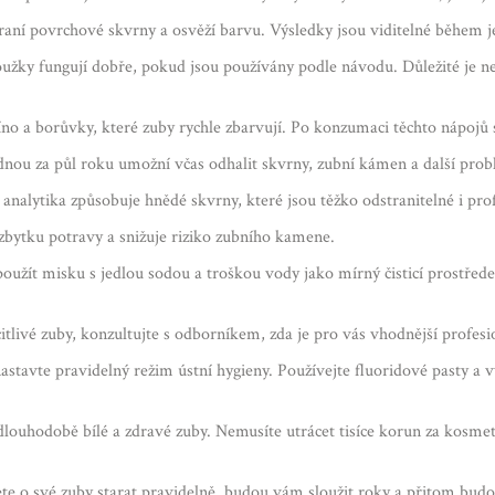
raní povrchové skvrny a osvěží barvu. Výsledky jsou viditelné během j
proužky fungují dobře, pokud jsou používány podle návodu. Důležité je 
no a borůvky, které zuby rychle zbarvují. Po konzumaci těchto nápojů s
dnou za půl roku umožní včas odhalit skvrny, zubní kámen a další prob
analytika způsobuje hnědé skvrny, které jsou těžko odstranitelné i pr
ytku potravy a snižuje riziko zubního kamene.
oužít misku s jedlou sodou a troškou vody jako mírný čisticí prostřed
tlivé zuby, konzultujte s odborníkem, zda je pro vás vhodnější profesio
astavte pravidelný režim ústní hygieny. Používejte fluoridové pasty a
louhodobě bílé a zdravé zuby. Nemusíte utrácet tisíce korun za kosmet
ete o své zuby starat pravidelně, budou vám sloužit roky a přitom bud