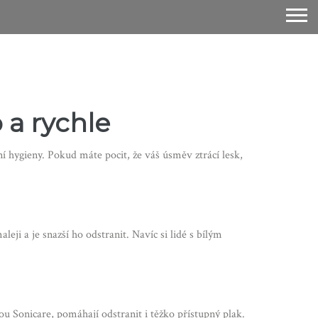
 a rychle
ní hygieny. Pokud máte pocit, že váš úsměv ztrácí lesk,
eji a je snazší ho odstranit. Navíc si lidé s bílým
u Sonicare, pomáhají odstranit i těžko přístupný plak.