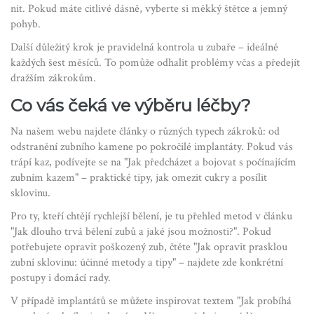
nit. Pokud máte citlivé dásně, vyberte si měkký štětce a jemný
pohyb.
Další důležitý krok je pravidelná kontrola u zubaře – ideálně
každých šest měsíců. To pomůže odhalit problémy včas a předejít
dražším zákrokům.
Co vás čeká ve výběru léčby?
Na našem webu najdete články o různých typech zákroků: od
odstranění zubního kamene po pokročilé implantáty. Pokud vás
trápí kaz, podívejte se na "Jak předcházet a bojovat s počínajícím
zubním kazem" – praktické tipy, jak omezit cukry a posílit
sklovinu.
Pro ty, kteří chtějí rychlejší bělení, je tu přehled metod v článku
"Jak dlouho trvá bělení zubů a jaké jsou možnosti?". Pokud
potřebujete opravit poškozený zub, čtěte "Jak opravit prasklou
zubní sklovinu: účinné metody a tipy" – najdete zde konkrétní
postupy i domácí rady.
V případě implantátů se můžete inspirovat textem "Jak probíhá