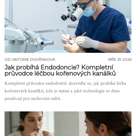
OD
VIKTORIE DVOŘÁKOVÁ
BŘE 29 2026
Jak probíhá Endodoncie? Kompletní
průvodce léčbou kořenových kanálků
Kompletní průvodce endodontií: dozvěďte se, jak probíhá léčba
kořenových kanálků, kdy je nutná a jaké technologie se dnes
používají pro zachování zubů.