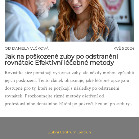
OD
DANIELA VLČKOVÁ
KVĚ 5 2024
Jak na poškozené zuby po odstranění
rovnátek: Efektivní léčebné metody
Rovnátka sice pomáhají vyrovnat zuby, ale někdy mohou způsobit
jejich poškození. Tento článek objasňuje, jaké léčebné opce jsou
dostupné pro ty, kteří se potýkají s následky po odstranění
rovnátek. Prozkoumejte různé metody ošetření od
profesionálního dentalního čištění po pokročilé zubní procedury a
zjistěte, jak můžete obnovit zdraví a krásu svých zubů.
Zubní Centrum Beroun