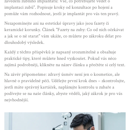
zavedení zubního implantátu: Vše, co potřebujete vědět o
implantaci zubů". Popisuje kroky od konzultace po hojení a
pomůže vám rozhodnout, jestli je implantát pro vás ten pravý.
Nezapomínejte ani na estetické úpravy jako jsou fazety či
keramické korunky. Článek "Fazety na zuby: Co od nich očekávat
a jak se o ně starat" vám ukáže, co můžete po zákroku dělat pro
dlouhodobý výsledek.
Každý z těchto příspěvků je napsaný srozumitelně a obsahuje
praktické tipy, které můžete hned vyzkoušet. Pokud vás něco
zajímá podrobněji, klikněte na název článku a přečtěte si celý text.
Na závěr připomeňme: zdravý úsměv není jen o kosmetice, ale
hlavně o pravidelné péči. Udělejte první krok dnes – zkontrolujte,
jestli máte správný kartáček, naplánujte kontrolu u zubaře a
podívejte se na naše články, abyste věděli, jaký zákrok je pro vás
nejvhodnější.