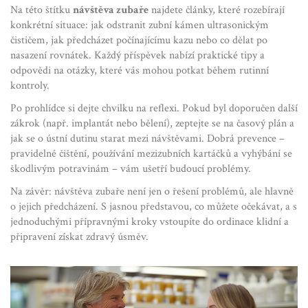
Na této štítku
návštěva zubaře
najdete články, které rozebírají
konkrétní situace: jak odstranit zubní kámen ultrasonickým
čističem, jak předcházet počínajícímu kazu nebo co dělat po
nasazení rovnátek. Každý příspěvek nabízí praktické tipy a
odpovědi na otázky, které vás mohou potkat během rutinní
kontroly.
Po prohlídce si dejte chvilku na reflexi. Pokud byl doporučen další
zákrok (např. implantát nebo bělení), zeptejte se na časový plán a
jak se o ústní dutinu starat mezi návštěvami. Dobrá prevence –
pravidelné čištění, používání mezizubních kartáčků a vyhýbání se
škodlivým potravinám – vám ušetří budoucí problémy.
Na závěr: návštěva zubaře není jen o řešení problémů, ale hlavně
o jejich předcházení. S jasnou představou, co můžete očekávat, a s
jednoduchými přípravnými kroky vstoupíte do ordinace klidní a
připravení získat zdravý úsměv.