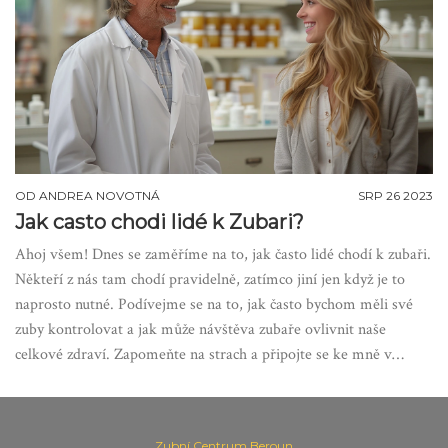
OD
ANDREA NOVOTNÁ
SRP 26 2023
Jak casto chodi lidé k Zubari?
Ahoj všem! Dnes se zaměříme na to, jak často lidé chodí k zubaři.
Někteří z nás tam chodí pravidelně, zatímco jiní jen když je to
naprosto nutné. Podívejme se na to, jak často bychom měli své
zuby kontrolovat a jak může návštěva zubaře ovlivnit naše
celkové zdraví. Zapomeňte na strach a připojte se ke mně v
tomto zajímavém tématu!
Zubní Centrum Beroun