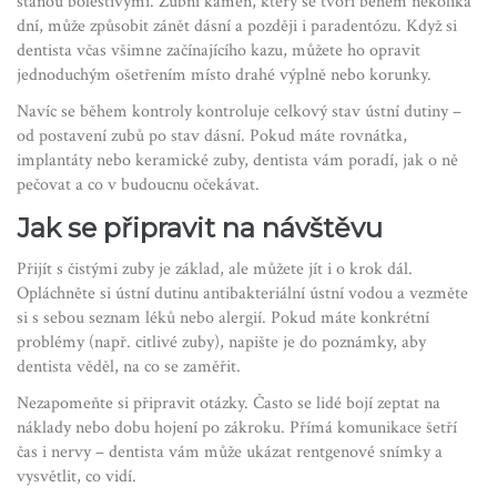
stanou bolestivými. Zubní kámen, který se tvoří během několika
dní, může způsobit zánět dásní a později i paradentózu. Když si
dentista včas všimne začínajícího kazu, můžete ho opravit
jednoduchým ošetřením místo drahé výplně nebo korunky.
Navíc se během kontroly kontroluje celkový stav ústní dutiny –
od postavení zubů po stav dásní. Pokud máte rovnátka,
implantáty nebo keramické zuby, dentista vám poradí, jak o ně
pečovat a co v budoucnu očekávat.
Jak se připravit na návštěvu
Přijít s čistými zuby je základ, ale můžete jít i o krok dál.
Opláchněte si ústní dutinu antibakteriální ústní vodou a vezměte
si s sebou seznam léků nebo alergií. Pokud máte konkrétní
problémy (např. citlivé zuby), napište je do poznámky, aby
dentista věděl, na co se zaměřit.
Nezapomeňte si připravit otázky. Často se lidé bojí zeptat na
náklady nebo dobu hojení po zákroku. Přímá komunikace šetří
čas i nervy – dentista vám může ukázat rentgenové snímky a
vysvětlit, co vidí.