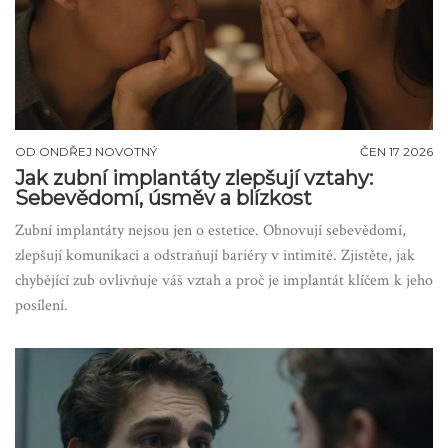
OD
ONDŘEJ NOVOTNÝ
ČEN 17 2026
Jak zubní implantáty zlepšují vztahy:
Sebevědomí, úsměv a blízkost
Zubní implantáty nejsou jen o estetice. Obnovují sebevědomí,
zlepšují komunikaci a odstraňují bariéry v intimitě. Zjistěte, jak
chybějící zub ovlivňuje váš vztah a proč je implantát klíčem k jeho
posílení.