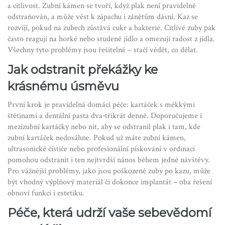
a citlivost. Zubní kámen se tvoří, když plak není pravidelně
odstraňován, a může vést k zápachu i zánětům dásní. Kaz se
rozvíjí, pokud na zubech zůstává cukr a bakterie. Citlivé zuby pak
často reagují na horké nebo studené jídlo a omezují radost z jídla.
Všechny tyto problémy jsou řešitelné – stačí vědět, co dělat.
Jak odstranit překážky ke
krásnému úsměvu
První krok je pravidelná domácí péče: kartáček s měkkými
štětinami a dentální pasta dva‑třikrát denně. Doporučujeme i
mezizubní kartáčky nebo nit, aby se odstranil plak i tam, kde
zubní kartáček nedosáhne. Pokud už máte zubní kámen,
ultrasonické čističe nebo profesionální pískování v ordinaci
pomohou odstranit i ten nejtvrdší nános během jedné návštěvy.
Pro vážnější problémy, jako jsou poškozené zuby po kazu, může
být vhodný výplňový materiál či dokonce implantát – oba řešení
obnoví funkci i estetiku.
Péče, která udrží vaše sebevědomí