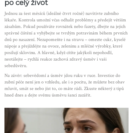
po celý život
Jednou za šest měsíců (ideálně čtvrt ročně) navštivte zubního
lékaře. Kontrola umožní včas odhalit problémy a předejít větším
zásahům. Pokud používáte rovnátek nebo fazety, dbejte na jejich
správné čištění a vyhýbejte se tvrdým potravinám během prvních
dnů po nasazení. Nezapomeňte i na stravu – omezte cukr, kyselé
nápoje a přejíždějte na ovoce, zeleninu a mléčné výrobky, které
posilují sklovinu. A hlavně, když cítíte jakýkoli nepohodlí,
neotálejte – rychlá reakce zachová zdravý úsměv i vaši
sebedůvěru.
Na závěr: sebevědomí a úsměv jdou ruku v ruce. Investice do
zubní péče není jen o vzhledu, ale i o pocitu, že můžete bez obav
mluvit, smát se nebo jíst to, co máte rádi. Zkuste některý z tipů
hned dnes a dejte svému úsměvu šanci zazářit.