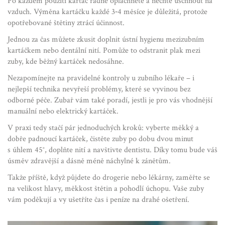
Po každém použití kartáč řádně opláchněte a nechte uschnout na
vzduch. Výměna kartáčku každé 3‑4 měsíce je důležitá, protože
opotřebované štětiny ztrácí účinnost.
Jednou za čas můžete zkusit doplnit ústní hygienu mezizubním
kartáčkem nebo dentální nití. Pomůže to odstranit plak mezi
zuby, kde běžný kartáček nedosáhne.
Nezapomínejte na pravidelné kontroly u zubního lékaře – i
nejlepší technika nevyřeší problémy, které se vyvinou bez
odborné péče. Zubař vám také poradí, jestli je pro vás vhodnější
manuální nebo elektrický kartáček.
V praxi tedy stačí pár jednoduchých kroků: vyberte měkký a
dobře padnoucí kartáček, čistěte zuby po dobu dvou minut
s úhlem 45°, doplňte nití a navštivte dentistu. Díky tomu bude váš
úsměv zdravější a dásně méně náchylné k zánětům.
Takže příště, když půjdete do drogerie nebo lékárny, zaměřte se
na velikost hlavy, měkkost štětin a pohodlí úchopu. Vaše zuby
vám poděkují a vy ušetříte čas i peníze na drahé ošetření.