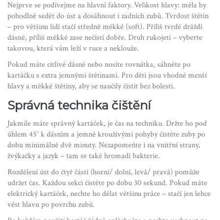
Nejprve se podívejme na hlavní faktory. Velikost hlavy: měla by
pohodlně sedět do úst a dosáhnout i zadních zubů. Tvrdost štětin
– pro většinu lidí stačí středně měkké (soft). Příliš tvrdé dráždí
dásně, příliš měkké zase nečistí dobře. Druh rukojeti – vyberte
takovou, která vám leží v ruce a neklouže.
Pokud máte citlivé dásně nebo nosíte rovnátka, sáhněte po
kartáčku s extra jemnými štětinami. Pro děti jsou vhodné menší
hlavy a měkké štětiny, aby se naučily čistit bez bolesti.
Správná technika čištění
Jakmile máte správný kartáček, je čas na techniku. Držte ho pod
úhlem 45° k dásním a jemně krouživými pohyby čistěte zuby po
dobu minimálně dvě minuty. Nezapomeňte i na vnitřní strany,
žvýkačky a jazyk – tam se také hromadí bakterie.
Rozdělení úst do čtyř částí (horní/ dolní, levá/ pravá) pomůže
udržet čas. Každou sekci čistěte po dobu 30 sekund. Pokud máte
elektrický kartáček, nechte ho dělat většinu práce – stačí jen lehce
vést hlavu po povrchu zubů.