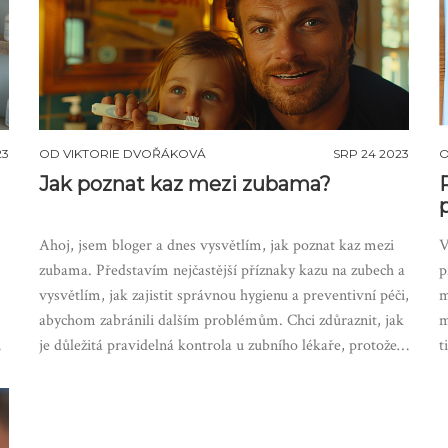
23
OD
VIKTORIE DVOŘÁKOVÁ
SRP 24 2023
Jak poznat kaz mezi zubama?
Ahoj, jsem bloger a dnes vysvětlím, jak poznat kaz mezi
V
zubama. Představím nejčastější příznaky kazu na zubech a
p
vysvětlím, jak zajistit správnou hygienu a preventivní péči,
m
abychom zabránili dalším problémům. Chci zdůraznit, jak
m
,
je důležitá pravidelná kontrola u zubního lékaře, protože
t
kaz se nemusí vždy projevovat bolestí. Tak pojďme na to,
p
jak poznáme kaz mezi zubama a jak se mu efektivně
z
vyhnout.