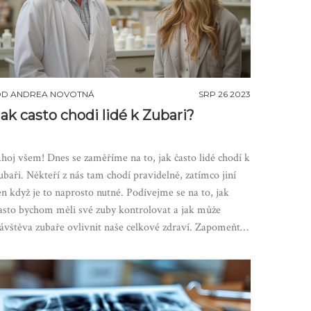
OD
ANDREA NOVOTNÁ
SRP 26 2023
Jak casto chodi lidé k Zubari?
hoj všem! Dnes se zaměříme na to, jak často lidé chodí k
ubaři. Někteří z nás tam chodí pravidelně, zatímco jiní
en když je to naprosto nutné. Podívejme se na to, jak
asto bychom měli své zuby kontrolovat a jak může
ávštěva zubaře ovlivnit naše celkové zdraví. Zapomeňte
a strach a připojte se ke mně v tomto zajímavém
ématu!