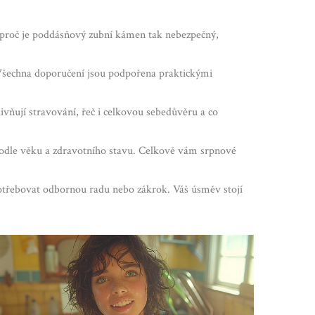
o proč je poddásňový zubní kámen tak nebezpečný,
. Všechna doporučení jsou podpořena praktickými
livňují stravování, řeč i celkovou sebedůvěru a co
 podle věku a zdravotního stavu. Celkově vám srpnové
potřebovat odbornou radu nebo zákrok. Váš úsměv stojí