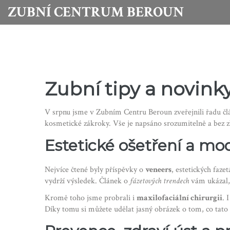
ZUBNÍ CENTRUM BEROUN
Zubní tipy a novink
V srpnu jsme v Zubním Centru Beroun zveřejnili řadu čl
kosmetické zákroky. Vše je napsáno srozumitelně a bez z
Estetické ošetření a mo
Nejvíce čtené byly příspěvky o
veneers
, estetických faze
vydrží výsledek. Článek o
fázetových trendech
vám ukázal, 
Kromě toho jsme probrali i
maxilofaciální chirurgii
. 
Díky tomu si můžete udělat jasný obrázek o tom, co tato 