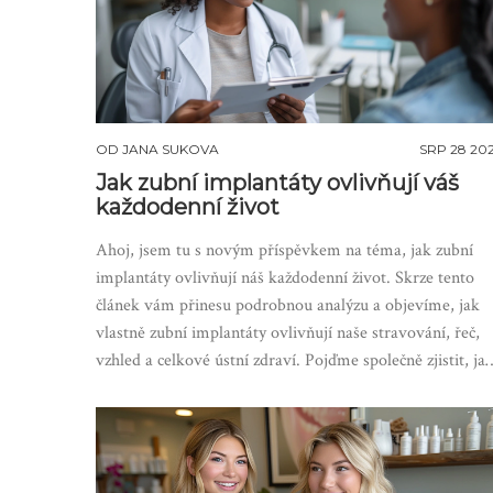
OD
JANA SUKOVA
SRP 28 20
Jak zubní implantáty ovlivňují váš
každodenní život
Ahoj, jsem tu s novým příspěvkem na téma, jak zubní
implantáty ovlivňují náš každodenní život. Skrze tento
článek vám přinesu podrobnou analýzu a objevíme, jak
vlastně zubní implantáty ovlivňují naše stravování, řeč,
vzhled a celkové ústní zdraví. Pojďme společně zjistit, ja
tyto malé zdravotnické zázraky mohou změnit náš život 
lepšímu!