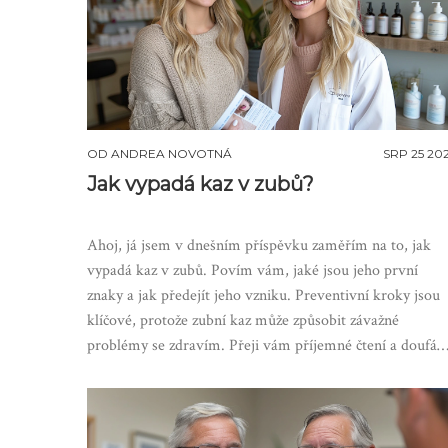
OD
ANDREA NOVOTNÁ
SRP 25 20
Jak vypadá kaz v zubů?
Ahoj, já jsem v dnešním příspěvku zaměřím na to, jak
vypadá kaz v zubů. Povím vám, jaké jsou jeho první
znaky a jak předejít jeho vzniku. Preventivní kroky jsou
klíčové, protože zubní kaz může způsobit závažné
problémy se zdravím. Přeji vám příjemné čtení a doufám
že vám mé rady pomohou.