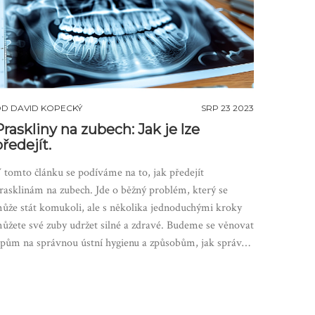
OD
DAVID KOPECKÝ
SRP 23 2023
Praskliny na zubech: Jak je lze
předejít.
 tomto článku se podíváme na to, jak předejít
rasklinám na zubech. Jde o běžný problém, který se
ůže stát komukoli, ale s několika jednoduchými kroky
ůžete své zuby udržet silné a zdravé. Budeme se věnovat
ipům na správnou ústní hygienu a způsobům, jak správně
ečovat o naše zuby. Protože, víte co? Zaslouží si to naše
uby a my si zasloužíme ten nejlepší úsměv!