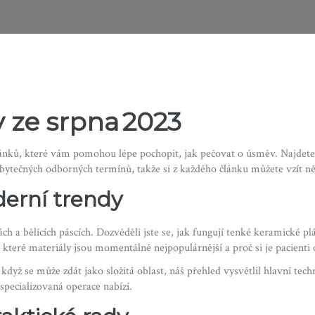
y ze srpna 2023
ánků, které vám pomohou lépe pochopit, jak pečovat o úsměv. Najdete
bytečných odborných termínů, takže si z každého článku můžete vzít ně
derní trendy
tách a bělících páscích. Dozvěděli jste se, jak fungují tenké keramické
které materiály jsou momentálně nejpopulárnější a proč si je pacienti o
I když se může zdát jako složitá oblast, náš přehled vysvětlil hlavní t
specializovaná operace nabízí.