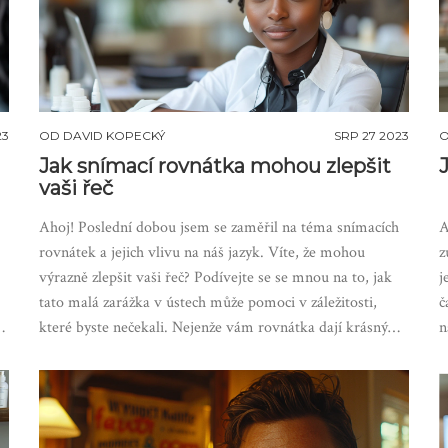
23
OD
DAVID KOPECKÝ
SRP 27 2023
Jak snímací rovnátka mohou zlepšit
vaši řeč
Ahoj! Poslední dobou jsem se zaměřil na téma snímacích
A
rovnátek a jejich vlivu na náš jazyk. Víte, že mohou
z
výrazně zlepšit vaši řeč? Podívejte se se mnou na to, jak
j
tato malá zarážka v ústech může pomoci v záležitosti,
č
k
které byste nečekali. Nejenže vám rovnátka dají krásný
n
k
úsměv, ale také mohou přispět k jasnější a srozumitelnější
n
řeči. Zdá se, že rovnátka nabízejí mnohem více než jen
t
estetický vzhled!