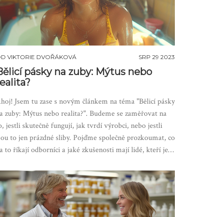
OD
VIKTORIE DVOŘÁKOVÁ
SRP 29 2023
Bělicí pásky na zuby: Mýtus nebo
ealita?
hoj! Jsem tu zase s novým článkem na téma "Bělicí pásky
a zuby: Mýtus nebo realita?". Budeme se zaměřovat na
o, jestli skutečně fungují, jak tvrdí výrobci, nebo jestli
sou to jen prázdné sliby. Pojďme společně prozkoumat, co
a to říkají odborníci a jaké zkušenosti mají lidé, kteří je
yzkoušeli. Takže, jestli hledáte odpovědi na otázky
ýkající se bělení zubů, pak je tento článek právě pro vás.