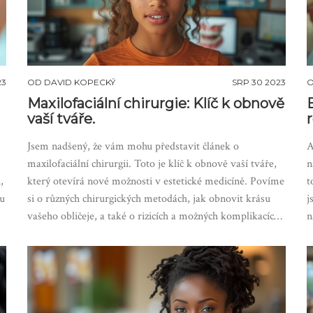
23
OD
DAVID KOPECKÝ
SRP 30 2023
Maxilofaciální chirurgie: Klíč k obnově
vaší tváře.
r
Jsem nadšený, že vám mohu představit článek o
A
maxilofaciální chirurgii. Toto je klíč k obnově vaší tváře,
n
,
který otevírá nové možnosti v estetické medicíně. Povíme
t
ou
si o různých chirurgických metodách, jak obnovit krásu
j
vašeho obličeje, a také o rizicích a možných komplikacích.
n
Možná vás to bude překvapovat, ale tato oblast je
v
fascinující a plná neuvěřitelných inovací. Tak buďte se
t
mnou a objevujte radosti a tajemství maxilofaciální
chirurgie.