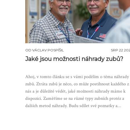
OD
VÁCLAV POSPÍŠIL
SRP 22 20
Jaké jsou možnosti náhrady zubů?
Ahoj, v tomto článku se s vámi podělím o téma náhrady
zubů. Ztráta zubů je něco, co může postihnout každého z
nás a je důležité vědět, jaké možnosti náhrady máme k
dispozici. Zaměříme se na různé typy zubních protéz a
dalších metod náhrady. Budu sdílet své poznatky a
zkušenosti, aby vám to pomohlo udělat nejlepší možnou
volbu. Těším se na vás u tohoto článku!