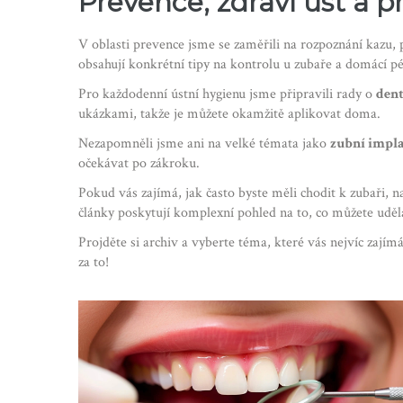
Prevence, zdraví úst a p
V oblasti prevence jsme se zaměřili na rozpoznání kazu,
obsahují konkrétní tipy na kontrolu u zubaře a domácí péč
Pro každodenní ústní hygienu jsme připravili rady o
dent
ukázkami, takže je můžete okamžitě aplikovat doma.
Nezapomněli jsme ani na velké témata jako
zubní impl
očekávat po zákroku.
Pokud vás zajímá, jak často byste měli chodit k zubaři,
články poskytují komplexní pohled na to, co můžete uděl
Projděte si archiv a vyberte téma, které vás nejvíc zaj
za to!