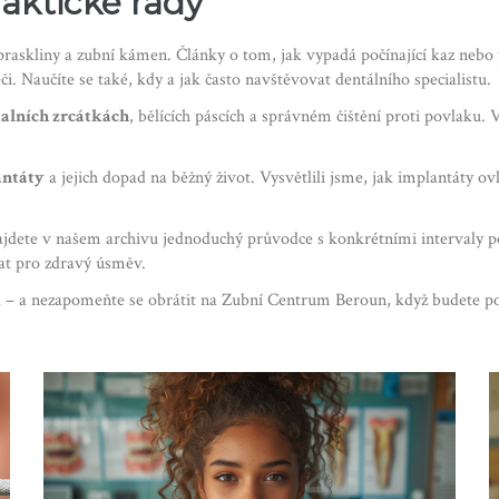
raktické rady
 praskliny a zubní kámen. Články o tom, jak vypadá počínající kaz neb
i. Naučíte se také, kdy a jak často navštěvovat dentálního specialistu.
alních zrcátkách
, bělících páscích a správném čištění proti povlaku
antáty
a jejich dopad na běžný život. Vysvětlili jsme, jak implantáty ov
 najdete v našem archivu jednoduchý průvodce s konkrétními intervaly
at pro zdravý úsměv.
ímá – a nezapomeňte se obrátit na Zubní Centrum Beroun, když budete 