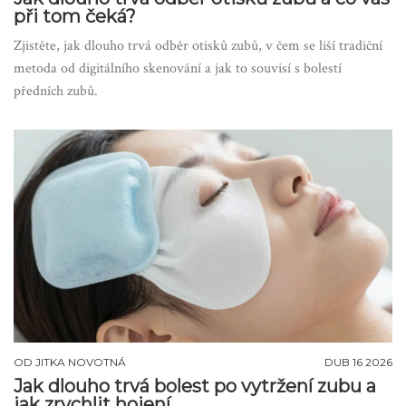
při tom čeká?
Zjistěte, jak dlouho trvá odběr otisků zubů, v čem se liší tradiční
metoda od digitálního skenování a jak to souvisí s bolestí
předních zubů.
OD
JITKA NOVOTNÁ
DUB 16 2026
Jak dlouho trvá bolest po vytržení zubu a
jak zrychlit hojení