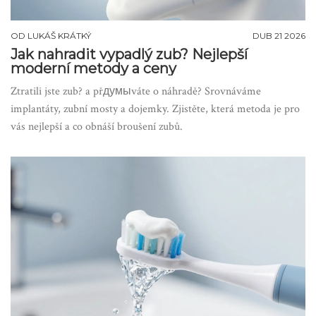
OD
LUKÁŠ KRÁTKÝ
DUB 21 2026
Jak nahradit vypadlý zub? Nejlepší
moderní metody a ceny
Ztratili jste zub? a přдумыváte o náhradě? Srovnáváme
implantáty, zubní mosty a dojemky. Zjistěte, která metoda je pro
vás nejlepší a co obnáší broušení zubů.