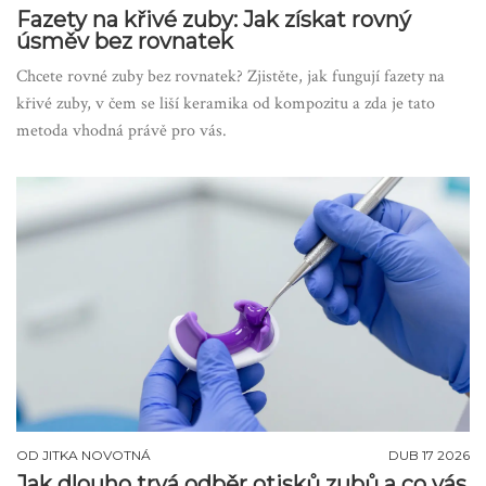
Fazety na křivé zuby: Jak získat rovný
úsměv bez rovnatek
Chcete rovné zuby bez rovnatek? Zjistěte, jak fungují fazety na
křivé zuby, v čem se liší keramika od kompozitu a zda je tato
metoda vhodná právě pro vás.
OD
JITKA NOVOTNÁ
DUB 17 2026
Jak dlouho trvá odběr otisků zubů a co vás