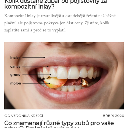
Kolik dostane zubař od pojistovny za
kompozitní inlay?
Kompozitní inlay je trvanlivější a estetickéjší řešení než běžné
plnění, ale pojistovna pokrývá jen část ceny. Zjistěte, kolik
zaplatíte sami a proč se to vyplatí.
OD
VERONIKA KREJČÍ
BŘE 19 2026
Co znamenají různé typy zubů pro vaše