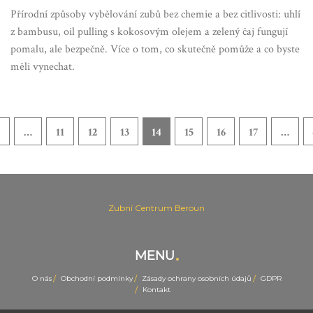
Přírodní způsoby vybělování zubů bez chemie a bez citlivosti: uhlí
z bambusu, oil pulling s kokosovým olejem a zelený čaj fungují
pomalu, ale bezpečně. Více o tom, co skutečně pomůže a co byste
měli vynechat.
…
11
12
13
14
15
16
17
…
Zubní Centrum Beroun
MENU
O nás
Obchodní podmínky
Zásady ochrany osobních údajů
GDPR
Kontakt