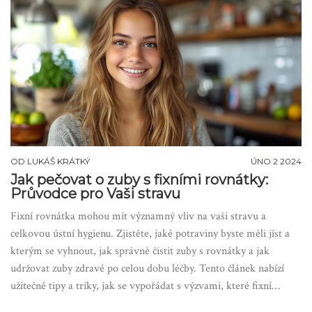
OD
LUKÁŠ KRÁTKÝ
ÚNO 2 2024
Jak pečovat o zuby s fixními rovnátky:
Průvodce pro Vaši stravu
Fixní rovnátka mohou mít významný vliv na vaši stravu a
celkovou ústní hygienu. Zjistěte, jaké potraviny byste měli jíst a
kterým se vyhnout, jak správně čistit zuby s rovnátky a jak
udržovat zuby zdravé po celou dobu léčby. Tento článek nabízí
užitečné tipy a triky, jak se vypořádat s výzvami, které fixní
rovnátka přinášejí, a jak si zachovat zdravý úsměv.