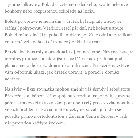
a jemné bílkoviny. Pokud chcete něco sladkého, zvolte nelepivé
bonbony nebo rozpuštěnou čokoládu na lžičku.
Bolest po úpravě je normální – drátek byl napnutý a zuby se
začínají pohybovat. Většinou stačí pár dní, než bolest ustoupí.
Pokud máte silnější nepohodlí, můžete použít lokální anestetikum
ve formě gelu nebo si dát studený obklad na tvář.
Pravidelné kontroly u ortodontisty jsou nezbytné. Nevynechávejte
termíny, protože jen tak zajistíte, že léčba bude probíhat podle
plánu a nedojde k nežádoucím komplikacím. Při každé návštěvě
vám odborník ukáže, jak drátek upravit, a poradí s domácí
údržbou.
Na závěr – fixní rovnátka mohou změnit váš úsměv i sebejistotu.
Přestože jsou během léčby spojena s trochou nepohodlí, správná
péče a stravovací návyky vám pomohou celý proces zvládnout bez
větších problémů. Pokud máte otázky nebo váhají, raději se
poraďte přímo s ortodontistou v Zubním Centru Beroun – rádi
vás provedou každým krokem.