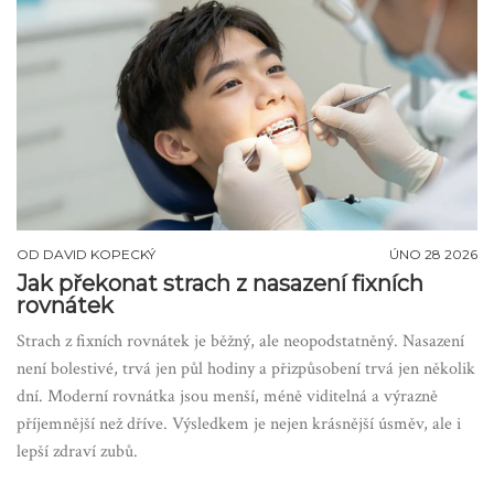
OD
DAVID KOPECKÝ
ÚNO 28 2026
Jak překonat strach z nasazení fixních
rovnátek
Strach z fixních rovnátek je běžný, ale neopodstatněný. Nasazení
není bolestivé, trvá jen půl hodiny a přizpůsobení trvá jen několik
dní. Moderní rovnátka jsou menší, méně viditelná a výrazně
příjemnější než dříve. Výsledkem je nejen krásnější úsměv, ale i
lepší zdraví zubů.