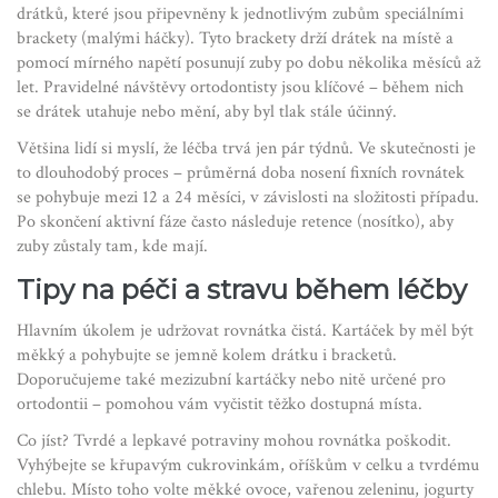
drátků, které jsou připevněny k jednotlivým zubům speciálními
brackety (malými háčky). Tyto brackety drží drátek na místě a
pomocí mírného napětí posunují zuby po dobu několika měsíců až
let. Pravidelné návštěvy ortodontisty jsou klíčové – během nich
se drátek utahuje nebo mění, aby byl tlak stále účinný.
Většina lidí si myslí, že léčba trvá jen pár týdnů. Ve skutečnosti je
to dlouhodobý proces – průměrná doba nosení fixních rovnátek
se pohybuje mezi 12 a 24 měsíci, v závislosti na složitosti případu.
Po skončení aktivní fáze často následuje retence (nosítko), aby
zuby zůstaly tam, kde mají.
Tipy na péči a stravu během léčby
Hlavním úkolem je udržovat rovnátka čistá. Kartáček by měl být
měkký a pohybujte se jemně kolem drátku i bracketů.
Doporučujeme také mezizubní kartáčky nebo nitě určené pro
ortodontii – pomohou vám vyčistit těžko dostupná místa.
Co jíst? Tvrdé a lepkavé potraviny mohou rovnátka poškodit.
Vyhýbejte se křupavým cukrovinkám, oříškům v celku a tvrdému
chlebu. Místo toho volte měkké ovoce, vařenou zeleninu, jogurty