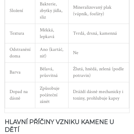
Bakterie,
Mineralizovaný plak
Složení
zbytky jídla,
(vápník, fosfáty)
sliz
Měkká,
Textura
Tvrdá, drsná, kamenná
lepkavá
Odstranění
Ano (kartáč,
Ne
doma
niť)
Bělavá,
Žlutá, hnědá, zelená (podle
Barva
průsvitná
potravin)
Způsobuje
Dopad na
Dráždí dásně mechanicky i
počáteční
dásně
toxiny, prohlubuje kapsy
zánět
HLAVNÍ PŘÍČINY VZNIKU KAMENE U
DĚTÍ