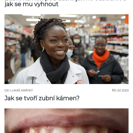
jak se mu vyhnout
OD
LUKÁŠ KRÁTKÝ
ŘÍJ 20 2023
Jak se tvoří zubní kámen?