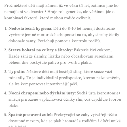
Proč některé děti mají kámen již ve věku tří let, zatímco jiné ho
nemají ani ve dvanácti? Hraje roli genetika, ale většinou jde o
kombinaci faktorů, které mohou rodiče ovlivnit.
Nedostatečná hygiena:
Děti do 8-10 let nemají dostatečně
vyvinuté jemné motorické schopnosti na to, aby si zuby čistily
dokonale samy. Potřebují pomoc a kontrolu rodičů.
Strava bohatá na cukry a škroby:
Bakterie živí cukrem.
Každé sání ze slamky, lízátka nebo občaskování sušenkami
během dne poskytuje palivo pro tvorbu plaku.
Typ slin:
Některé děti mají hustější sliny, které snáze váží
minerály. To je individuální predispozice, kterou nelze změnit,
ale lze kompenzovat intenzivnější péčí.
Nocní chrupení nebo dýchání ústy:
Suchá ústa (xerostomie)
snižují přirozené vyplachovací účinky slin, což urychluje tvorbu
plaku.
Špatné postavení zubů:
Překrývající se zuby vytvářejí těžko
dostupné mezery, kde se plak hromadí a rodičům i dítěti uniká