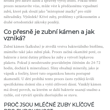
hrozba pro zdraví dásní a správný vývoj čelisti. Pokud tento
proces nezastavíte včas, může vést k předčasnému vypadnutí
zubů, které pak slouží jako "místopisné značky" pro stálé
náhradníky. Výsledek? Křivé zuby, problémy s přikousnutím a
drahé ortodontické zákroky později.
Co přesně je zubní kámen a jak
vzniká?
Zubní kámen (kalkulus) je ztvrdlá vrstva bakteriálního biofilmu,
známého také jako zubní plak. Proces začíná okamžitě poté, co
bakterie z ústní dutiny přilnou ke zuby a vytvoří lepkavou
plaketu. Pokud ji neodstraníte pravidelným čištěním do 24-72
hodin, dochází k mineralizaci. Sliny obsahují minerály, jako je
vápník a fosfáty, které tuto organickou hmotu postupně
zkamenělí. U dětí probíhá tento proces často rychleji kvůli
specifickému složení slin a vyšší citlivosti dásní. Vzniklý kámen
má drsný povrch, na kterém se další bakterie usazují snadno a
rychle, což vytváří spirálu zhoršujícího se stavu.
PROČ JSOU MLÉČNÉ ZUBY KLÍČOVÉ