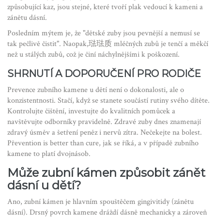
způsobující kaz, jsou stejné, které tvoří plak vedoucí k kameni a
zánětu dásní.
Posledním mýtem je, že "dětské zuby jsou pevnější a nemusí se
tak pečlivě čistit". Naopak,琺琺质 mléčných zubů je tenčí a měkčí
než u stálých zubů, což je činí náchylnějšími k poškození.
SHRNUTÍ A DOPORUČENÍ PRO RODIČE
Prevence zubního kamene u dětí není o dokonalosti, ale o
konzistentnosti. Stačí, když se stanete součástí rutiny svého dítěte.
Kontrolujte čištění, investujte do kvalitních pomůcek a
navštěvujte odborníky pravidelně. Zdravé zuby dnes znamenají
zdravý úsměv a šetření peněz i nervů zítra. Nečekejte na bolest.
Převention is better than cure, jak se říká, a v případě zubního
kamene to platí dvojnásob.
Může zubní kámen způsobit zánět
dásní u dětí?
Ano, zubní kámen je hlavním spouštěčem gingivitidy (zánětu
dásní). Drsný povrch kamene dráždí dásně mechanicky a zároveň