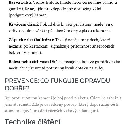
Barva zubů:
Vidíte-li žluté, hnědé nebo černé linie přímo u
gumky (dásně), jde pravděpodobně o subgingivální
(podgumový) kámen.
Krvácení dásní:
Pokud dítě krvácí při čištění, nejde jen o
citlivost. Jde o zánět způsobený toxiny z plaku a kamene.
Zápach z úst (halitóza):
Trvalý nepříjemný dech, který
nezmizí po kartáčkání, signalizuje přítomnost anaerobních
bakterií v kameni.
Bolest nebo citlivost:
Dítě si stěžuje na bolavé gumičky nebo
necítí chuť jíst určité potraviny kvůli doteku na zuby.
PREVENCE: CO FUNGUJE OPRAVDU
DOBŘE?
Boj proti zubnímu kameni je boj proti plaketu. Cílem je zabránit
jeho ztvrdnutí. Zde je osvědčený postup, který doporučují čeští
stomatologové pro děti různých věkových kategorií.
Technika čištění