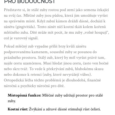
PRO BUDOUCNOST
Představte si, že stálé zuby rostou pod zemí jako semena čekající
na svůj čas. Mléčné zuby jsou půdou, která jim umožňuje vyrůst
na správném místě. Když zubní kámen dráždí dásně, dochází k
zánětu (gingivitida). Tento zánět ničí kostní tkáň kolem kořenů
mléčného zuba. Dítě může mít pocit, že mu zuby „volně houpají“,
což je varovný signál.
Pokud mléčný zub vypadne příliš brzy kvůli zánětu
podporovanému kamenem, sousední zuby se posunou do
prázdného prostoru. Stálý zub, který by měl vyrůst právě tam,
najde cestu uzamčenou. Musí hledat jinou cestu, často ven bočně
nebo skrz tvář. To vede k překrývání zubů, hlubokému skusu
nebo dokonce k retenci (zuby, které nevyrážejí vůbec).
Ortopedická léčba těchto problémů je dlouhodobá, finančně
náročná a psychicky náročná pro dítě.
Místopisná funkce:
Mléčné zuby udržují prostor pro stálé
zuby.
Kostní růst:
Žvýkání a zdravé dásně stimulují růst čelisti.