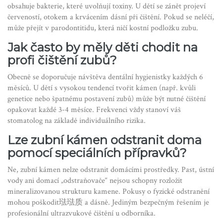
obsahuje bakterie, které uvolňují toxiny. U dětí se zánět projeví
červeností, otokem a krvácením dásní při čištění. Pokud se neléčí,
může přejít v parodontitidu, která ničí kostní podložku zubu.
Jak často by měly děti chodit na
profi čištění zubů?
Obecně se doporučuje návštěva dentální hygienistky každých 6
měsíců. U dětí s vysokou tendencí tvořit kámen (např. kvůli
genetice nebo špatnému postavení zubů) může být nutné čištění
opakovat každé 3-4 měsíce. Frekvenci vždy stanoví váš
stomatolog na základě individuálního rizika.
Lze zubní kámen odstranit doma
pomocí speciálních přípravků?
Ne, zubní kámen nelze odstranit domácími prostředky. Past, ústní
vody ani domací „odstraňovače“ nejsou schopny rozložit
mineralizovanou strukturu kamene. Pokusy o fyzické odstranění
mohou poškodit琺琺质 a dásně. Jediným bezpečným řešením je
profesionální ultrazvukové čištění u odborníka.