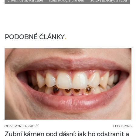
čištění dětských zubů
stomatologie pro děti
zdraví mléčných zubů
PODOBNÉ ČLÁNKY
OD
VERONIKA KREJČÍ
LED 13 2026
Zubní kámen pod dásní: jak ho odstranit a