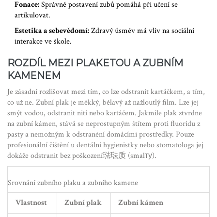
Fonace:
Správné postavení zubů pomáhá při učení se
artikulovat.
Estetika a sebevědomí:
Zdravý úsměv má vliv na sociální
interakce ve škole.
ROZDÍL MEZI PLAKETOU A ZUBNÍM
KAMENEM
Je zásadní rozlišovat mezi tím, co lze odstranit kartáčkem, a tím,
co už ne. Zubní plak je měkký, bělavý až nažloutlý film. Lze jej
smýt vodou, odstranit nití nebo kartáčem. Jakmile plak ztvrdne
na zubní kámen, stává se neprostupným štítem proti fluoridu z
pasty a nemožným k odstranění domácími prostředky. Pouze
profesionální čištění u dentální hygienistky nebo stomatologa jej
dokáže odstranit bez poškození琺琺质 (smalту).
Srovnání zubního plaku a zubního kamene
Vlastnost
Zubní plak
Zubní kámen