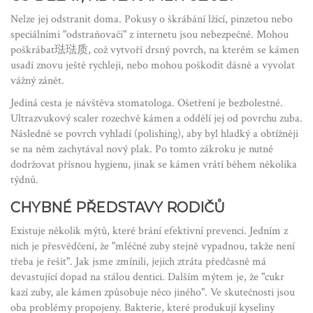
Nelze jej odstranit doma. Pokusy o škrábání lžící, pinzetou nebo
speciálními "odstraňovači" z internetu jsou nebezpečné. Mohou
poškrábat琺琺质, což vytvoří drsný povrch, na kterém se kámen
usadí znovu ještě rychleji, nebo mohou poškodit dásně a vyvolat
vážný zánět.
Jediná cesta je návštěva stomatologa. Ošetření je bezbolestné.
Ultrazvukový scaler rozechvě kámen a oddělí jej od povrchu zuba.
Následně se povrch vyhladí (polishing), aby byl hladký a obtížněji
se na něm zachytával nový plak. Po tomto zákroku je nutné
dodržovat přísnou hygienu, jinak se kámen vrátí během několika
týdnů.
CHYBNÉ PŘEDSTAVY RODIČŮ
Existuje několik mýtů, které brání efektivní prevenci. Jedním z
nich je přesvědčení, že "mléčné zuby stejně vypadnou, takže není
třeba je řešit". Jak jsme zmínili, jejich ztráta předčasně má
devastující dopad na stálou dentici. Dalším mýtem je, že "cukr
kazí zuby, ale kámen způsobuje něco jiného". Ve skutečnosti jsou
oba problémy propojeny. Bakterie, které produkují kyseliny