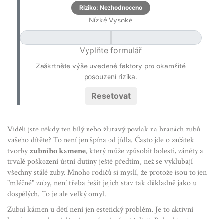
Riziko: Nezhodnoceno
Nízké
Vysoké
Vyplňte formulář
Zaškrtněte výše uvedené faktory pro okamžité
posouzení rizika.
Resetovat
Viděli jste někdy ten bílý nebo žlutavý povlak na hranách zubů
vašeho dítěte? To není jen špína od jídla. Často jde o začátek
tvorby
zubního kamene
, který může způsobit bolesti, záněty a
trvalé poškození ústní dutiny ještě předtím, než se vyklubají
všechny stálé zuby. Mnoho rodičů si myslí, že protože jsou to jen
"mléčné" zuby, není třeba řešit jejich stav tak důkladně jako u
dospělých. To je ale velký omyl.
Zubní kámen u dětí není jen estetický problém. Je to aktivní