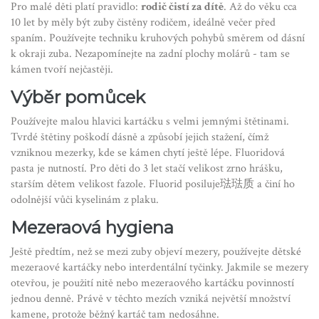
Pro malé děti platí pravidlo:
rodič čistí za dítě
. Až do věku cca
10 let by měly být zuby čistěny rodičem, ideálně večer před
spaním. Používejte techniku kruhových pohybů směrem od dásní
k okraji zuba. Nezapomínejte na zadní plochy molárů - tam se
kámen tvoří nejčastěji.
Výběr pomůcek
Používejte malou hlavici kartáčku s velmi jemnými štětinami.
Tvrdé štětiny poškodí dásně a způsobí jejich stažení, čímž
vzniknou mezerky, kde se kámen chytí ještě lépe. Fluoridová
pasta je nutností. Pro děti do 3 let stačí velikost zrno hrášku,
starším dětem velikost fazole. Fluorid posiluje琺琺质 a činí ho
odolnější vůči kyselinám z plaku.
Mezeraová hygiena
Ještě předtím, než se mezi zuby objeví mezery, používejte dětské
mezeraové kartáčky nebo interdentální tyčinky. Jakmile se mezery
otevřou, je použití nitě nebo mezeraového kartáčku povinností
jednou denně. Právě v těchto mezích vzniká největší množství
kamene, protože běžný kartáč tam nedosáhne.