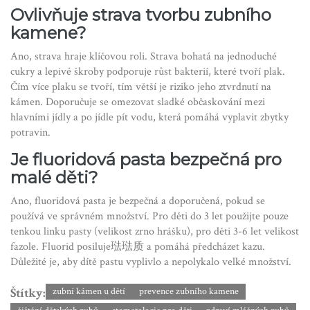
Ovlivňuje strava tvorbu zubního
kamene?
Ano, strava hraje klíčovou roli. Strava bohatá na jednoduché
cukry a lepivé škroby podporuje růst bakterií, které tvoří plak.
Čím více plaku se tvoří, tím větší je riziko jeho ztvrdnutí na
kámen. Doporučuje se omezovat sladké občaskování mezi
hlavními jídly a po jídle pít vodu, která pomáhá vyplavit zbytky
potravin.
Je fluoridová pasta bezpečná pro
malé děti?
Ano, fluoridová pasta je bezpečná a doporučená, pokud se
používá ve správném množství. Pro děti do 3 let použijte pouze
tenkou linku pasty (velikost zrno hrášku), pro děti 3-6 let velikost
fazole. Fluorid posiluje琺琺质 a pomáhá předcházet kazu.
Důležité je, aby dítě pastu vyplivlo a nepolykalo velké množství.
Štítky:
zubní kámen u dětí
prevence zubního kamene