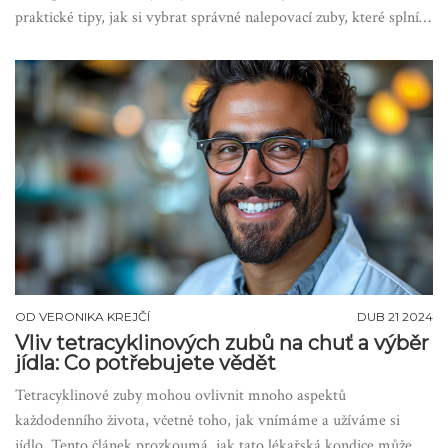
praktické tipy, jak si vybrat správné nalepovací zuby, které splní
vaše estetické i funkční očekávání.
OD
VERONIKA KREJČÍ
DUB 21 2024
Vliv tetracyklinových zubů na chuť a výběr
jídla: Co potřebujete vědět
Tetracyklinové zuby mohou ovlivnit mnoho aspektů
každodenního života, včetně toho, jak vnímáme a užíváme si
jídlo. Tento článek prozkoumá, jak tato lékařská kondice může