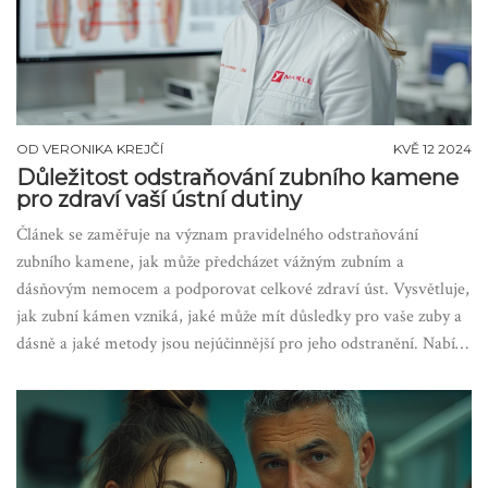
OD
VERONIKA KREJČÍ
KVĚ 12 2024
Důležitost odstraňování zubního kamene
pro zdraví vaší ústní dutiny
Článek se zaměřuje na význam pravidelného odstraňování
zubního kamene, jak může předcházet vážným zubním a
dásňovým nemocem a podporovat celkové zdraví úst. Vysvětluje,
jak zubní kámen vzniká, jaké může mít důsledky pro vaše zuby a
dásně a jaké metody jsou nejúčinnější pro jeho odstranění. Nabízí
praktické tipy, jak zubní kámen redukovat a doporučuje
pravidelné návštěvy zubního lékaře jako klíčový prvek prevence.