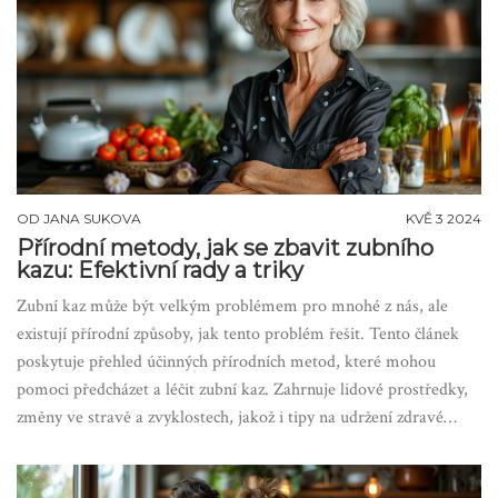
OD
JANA SUKOVA
KVĚ 3 2024
Přírodní metody, jak se zbavit zubního
kazu: Efektivní rady a triky
Zubní kaz může být velkým problémem pro mnohé z nás, ale
existují přírodní způsoby, jak tento problém řešit. Tento článek
poskytuje přehled účinných přírodních metod, které mohou
pomoci předcházet a léčit zubní kaz. Zahrnuje lidové prostředky,
změny ve stravě a zvyklostech, jakož i tipy na udržení zdravé
ústní hygieny. Dále nabízí náhled na vědecké objevy týkající se
vlivu přírodních ingrediencí na zubní kaz a radí, jak tyto poznatky