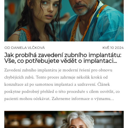
OD
DANIELA VLČKOVÁ
KVĚ 10 2024
Jak probíhá zavedení zubního implantátu:
Vše, co potřebujete vědět o implantaci
zubů
Zavedení zubního implantátu je moderní řešení pro obnovu
chybějících zubů. Tento proces zahrnuje několik kroků od
konzultace až po samotnou implantaci a uzdravení. Článek
poskytne podrobný přehled o této proceduře s cílem osvětlit, co
pacienti mohou očekávat. Zahrneme informace o významu
náležité péče o ústa a moderních technologiích, které zlepšují
úspěšnost a komfort této léčby.