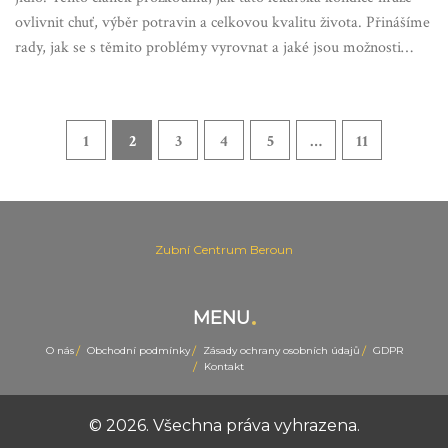
ovlivnit chuť, výběr potravin a celkovou kvalitu života. Přinášíme
rady, jak se s těmito problémy vyrovnat a jaké jsou možnosti
léčby a prevence.
1
2
3
4
5
…
11
Zubní Centrum Beroun
MENU
O nás
Obchodní podmínky
Zásady ochrany osobních údajů
GDPR
Kontakt
© 2026. Všechna práva vyhrazena.