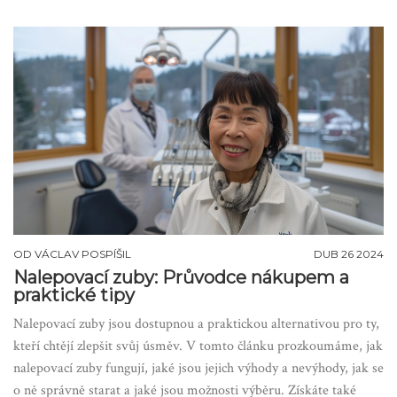
udržení bílého úsměvu. Článek obsahuje praktické rady o tom,
jak správně aplikovat bělící gel a jak se vyvarovat běžným
chybám během bělení zubů.
OD
VÁCLAV POSPÍŠIL
DUB 26 2024
Nalepovací zuby: Průvodce nákupem a
praktické tipy
Nalepovací zuby jsou dostupnou a praktickou alternativou pro ty,
kteří chtějí zlepšit svůj úsměv. V tomto článku prozkoumáme, jak
nalepovací zuby fungují, jaké jsou jejich výhody a nevýhody, jak se
o ně správně starat a jaké jsou možnosti výběru. Získáte také