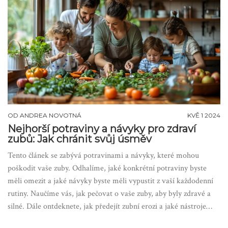
využít v každodenním životě.
OD
ANDREA NOVOTNÁ
KVĚ 1 2024
Nejhorší potraviny a návyky pro zdraví
zubů: Jak chránit svůj úsměv
Tento článek se zabývá potravinami a návyky, které mohou
poškodit vaše zuby. Odhalíme, jaké konkrétní potraviny byste
měli omezit a jaké návyky byste měli vypustit z vaší každodenní
rutiny. Naučíme vás, jak pečovat o vaše zuby, aby byly zdravé a
silné. Dále ontdeknete, jak předejít zubní erozi a jaké nástroje
vám mohou pomoci udržet úsměv krásný a zdravý.