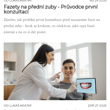
OD
LUKÁŠ KRÁTKÝ
ŘÍJ 24 2025
Fazety na přední zuby - Průvodce první
konzultací
Zjistěte, jak probíhá první konzultace před nasazením faset na
přední zuby - krok za krokem, co očekávat, jaké typy faset
existují a na co si dát pozor.
OD
LUKÁŠ KRÁTKÝ
ZÁŘ 27 2025