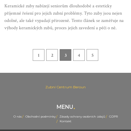
Keramické zuby nabízejí seniorům dlouhodobé a esteticky
příjemné řešení pro jejich zubní problémy. Tyto zuby jsou nejen
odolné, ale také vypadají přirozeně. Tento článek se zaměřuje na
výhody keramických zubů, proces jejich zavedení a péči o ně.
1
2
3
4
5
Zubní Centrum Beroun
MENU
O nás
Obchodní podmínky
Zásady ochrany osobních údajů
GDPR
Kontakt