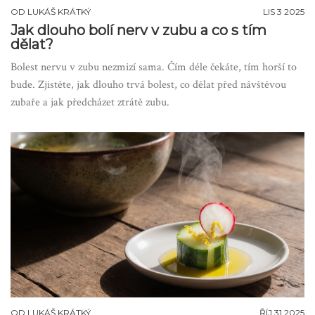
OD
LUKÁŠ KRÁTKÝ
LIS 3 2025
Jak dlouho bolí nerv v zubu a co s tím
dělat?
Bolest nervu v zubu nezmizí sama. Čím déle čekáte, tím horší to
bude. Zjistěte, jak dlouho trvá bolest, co dělat před návštěvou
zubaře a jak předcházet ztrátě zubu.
OD
LUKÁŠ KRÁTKÝ
ŘÍJ 31 2025