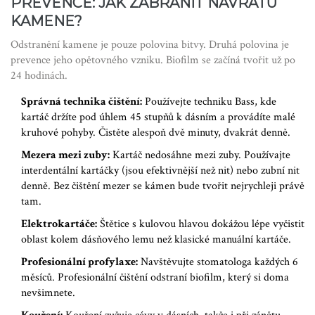
PREVENCE: JAK ZABRÁNIT NÁVRATU
KAMENE?
Odstranění kamene je pouze polovina bitvy. Druhá polovina je
prevence jeho opětovného vzniku. Biofilm se začíná tvořit už po
24 hodinách.
Správná technika čištění:
Používejte techniku Bass, kde
kartáč držíte pod úhlem 45 stupňů k dásním a provádíte malé
kruhové pohyby. Čistěte alespoň dvě minuty, dvakrát denně.
Mezera mezi zuby:
Kartáč nedosáhne mezi zuby. Používajte
interdentální kartáčky (jsou efektivnější než nit) nebo zubní nit
denně. Bez čištění mezer se kámen bude tvořit nejrychleji právě
tam.
Elektrokartáče:
Štětice s kulovou hlavou dokážou lépe vyčistit
oblast kolem dásňového lemu než klasické manuální kartáče.
Profesionální profylaxe:
Navštěvujte stomatologa každých 6
měsíců. Profesionální čištění odstraní biofilm, který si doma
nevšimnete.