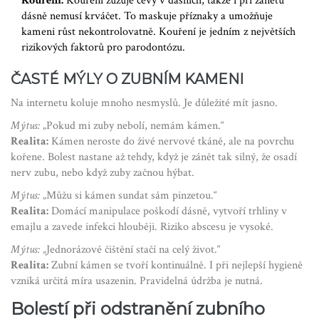
Kouření:
Kouření zužuje cévy v dásních, takže i při zánětu
dásně nemusí krváčet. To maskuje příznaky a umožňuje
kameni růst nekontrolovatně. Kouření je jedním z největších
rizikových faktorů pro parodontózu.
ČASTÉ MÝLY O ZUBNÍM KAMENI
Na internetu koluje mnoho nesmyslů. Je důležité mít jasno.
Mýtus:
„Pokud mi zuby nebolí, nemám kámen.“
Realita:
Kámen neroste do živé nervové tkáně, ale na povrchu
kořene. Bolest nastane až tehdy, když je zánět tak silný, že osadí
nerv zubu, nebo když zuby začnou hýbat.
Mýtus:
„Můžu si kámen sundat sám pinzetou.“
Realita:
Domácí manipulace poškodí dásně, vytvoří trhliny v
emajlu a zavede infekci hlouběji. Riziko abscesu je vysoké.
Mýtus:
„Jednorázové čištění stačí na celý život.“
Realita:
Zubní kámen se tvoří kontinuálně. I při nejlepší hygieně
vzniká určitá míra usazenin. Pravidelná údržba je nutná.
Bolestí při odstranění zubního