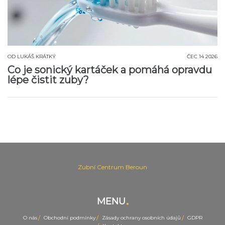
OD
LUKÁŠ KRÁTKÝ
ČEC 14 2026
Co je sonický kartáček a pomáhá opravdu
lépe čistit zuby?
Zubní Centrum Beroun
MENU
O nás
Obchodní podmínky
Zásady ochrany osobních údajů
GDPR