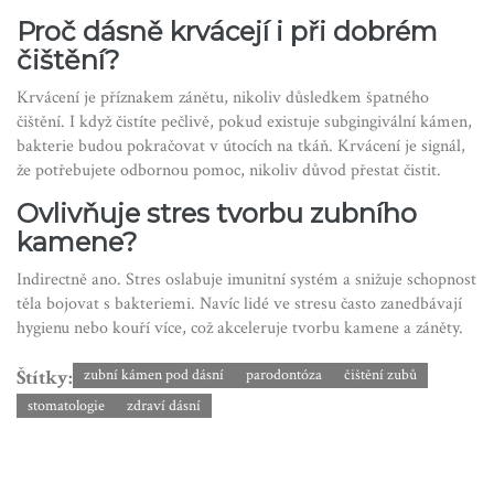
Proč dásně krvácejí i při dobrém
čištění?
Krvácení je příznakem zánětu, nikoliv důsledkem špatného
čištění. I když čistíte pečlivě, pokud existuje subgingivální kámen,
bakterie budou pokračovat v útocích na tkáň. Krvácení je signál,
že potřebujete odbornou pomoc, nikoliv důvod přestat čistit.
Ovlivňuje stres tvorbu zubního
kamene?
Indirectně ano. Stres oslabuje imunitní systém a snižuje schopnost
těla bojovat s bakteriemi. Navíc lidé ve stresu často zanedbávají
hygienu nebo kouří více, což akceleruje tvorbu kamene a záněty.
Štítky:
zubní kámen pod dásní
parodontóza
čištění zubů
stomatologie
zdraví dásní