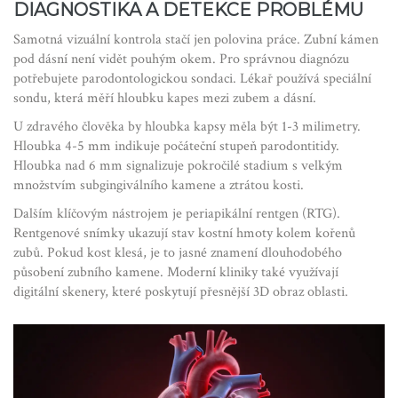
DIAGNOSTIKA A DETEKCE PROBLÉMU
Samotná vizuální kontrola stačí jen polovina práce. Zubní kámen
pod dásní není vidět pouhým okem. Pro správnou diagnózu
potřebujete
parodontologickou sondaci
. Lékař používá speciální
sondu, která měří hloubku kapes mezi zubem a dásní.
U zdravého člověka by hloubka kapsy měla být 1-3 milimetry.
Hloubka 4-5 mm indikuje počáteční stupeň parodontitidy.
Hloubka nad 6 mm signalizuje pokročilé stadium s velkým
množstvím subgingiválního kamene a ztrátou kosti.
Dalším klíčovým nástrojem je
periapikální rentgen
(RTG).
Rentgenové snímky ukazují stav kostní hmoty kolem kořenů
zubů. Pokud kost klesá, je to jasné znamení dlouhodobého
působení zubního kamene. Moderní kliniky také využívají
digitální skenery, které poskytují přesnější 3D obraz oblasti.