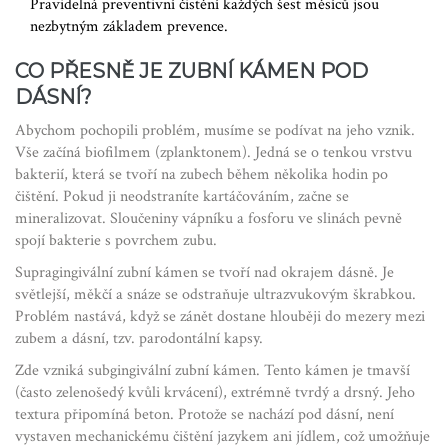
Pravidelná preventivní čistění každých šest měsíců jsou
nezbytným základem prevence.
CO PŘESNĚ JE ZUBNÍ KÁMEN POD
DÁSNÍ?
Abychom pochopili problém, musíme se podívat na jeho vznik.
Vše začíná
biofilmem
(zplanktonem)
. Jedná se o tenkou vrstvu
bakterií, která se tvoří na zubech během několika hodin po
čištění. Pokud ji neodstraníte kartáčováním, začne se
mineralizovat. Sloučeniny vápníku a fosforu ve slinách pevně
spojí bakterie s povrchem zubu.
Supragingivální zubní kámen
se tvoří nad okrajem dásně. Je
světlejší, měkčí a snáze se odstraňuje ultrazvukovým škrabkou.
Problém nastává, když se zánět dostane hlouběji do mezery mezi
zubem a dásní, tzv.
parodontální kapsy
.
Zde vzniká
subgingivální zubní kámen
. Tento kámen je tmavší
(často zelenošedý kvůli krvácení), extrémně tvrdý a drsný. Jeho
textura připomíná beton. Protože se nachází pod dásní, není
vystaven mechanickému čištění jazykem ani jídlem, což umožňuje