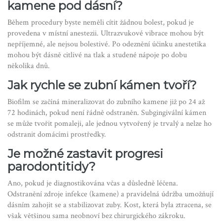
kamene pod dásní?
Během procedury byste neměli cítit žádnou bolest, pokud je
provedena v místní anestezii. Ultrazvukové vibrace mohou být
nepříjemné, ale nejsou bolestivé. Po odeznění účinku anestetika
mohou být dásně citlivé na tlak a studené nápoje po dobu
několika dnů.
Jak rychle se zubní kámen tvoří?
Biofilm se začíná mineralizovat do zubního kamene již po 24 až
72 hodinách, pokud není řádně odstraněn. Subgingivální kámen
se může tvořit pomaleji, ale jednou vytvořený je trvalý a nelze ho
odstranit domácími prostředky.
Je možné zastavit progresi
parodontitidy?
Ano, pokud je diagnostikována včas a důsledně léčena.
Odstranění zdroje infekce (kamene) a pravidelná údržba umožňují
dásním zahojit se a stabilizovat zuby. Kost, která byla ztracena, se
však většinou sama neobnoví bez chirurgického zákroku.