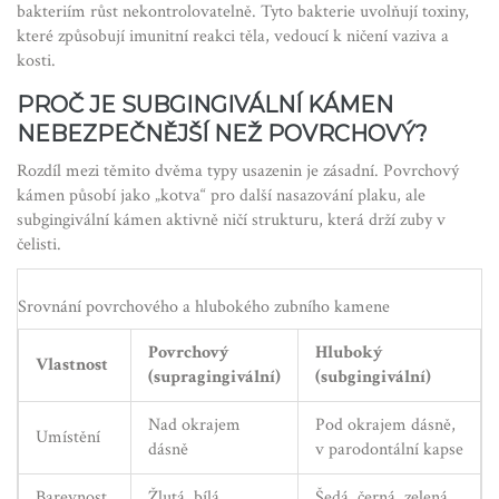
bakteriím růst nekontrolovatelně. Tyto bakterie uvolňují toxiny,
které způsobují imunitní reakci těla, vedoucí k ničení vaziva a
kosti.
PROČ JE SUBGINGIVÁLNÍ KÁMEN
NEBEZPEČNĚJŠÍ NEŽ POVRCHOVÝ?
Rozdíl mezi těmito dvěma typy usazenin je zásadní. Povrchový
kámen působí jako „kotva“ pro další nasazování plaku, ale
subgingivální kámen aktivně ničí strukturu, která drží zuby v
čelisti.
Srovnání povrchového a hlubokého zubního kamene
Povrchový
Hluboký
Vlastnost
(supragingivální)
(subgingivální)
Nad okrajem
Pod okrajem dásně,
Umístění
dásně
v parodontální kapse
Barevnost
Žlutá, bílá
Šedá, černá, zelená