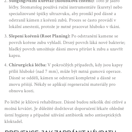
Subgingivální kuretáž (hloubková čištění):
Toto je jádro
léčby. Stomatolog používá ruční instrumentáře (kurety) nebo
specializované špičky ultrazvuku, aby pronikl pod dásně a
odstranil kámen z kořenů zubů. Proces se často provádí v
lokální anestezii, protože je nutné pracovat hluboko v tkáni.
Slepení kořenů (Root Planing):
Po odstranění kamene se
povrch kořene zubu vyhladí. Drsný povrch láká nové bakterie;
hladký povrch umožňuje dásni znovu přirůst k zubu a uzavřít
kapsu.
Chirurgická léčba:
V pokročilých případech, kdy jsou kapsy
příliš hluboké (nad 7 mm), může být nutná gumová operace.
Dásně se oddělí, kámen se odstraní kompletně a dásně se
znovu přišijí. Někdy se aplikují regenerační materiály pro
obnovu kosti.
Po léčbě je klíčová rehabilitace. Dásně budou několik dní citlivé a
možná krváčet. Je důležité dodržovat doporučení lékaře ohledně
ústní hygieny a případné užívání antibiotik nebo antiseptických
kloktadel.