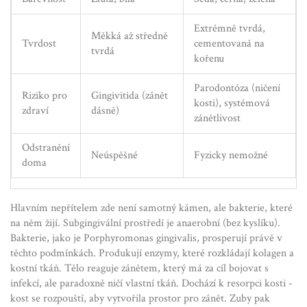
Extrémně tvrdá,
Měkká až středně
Tvrdost
cementovaná na
tvrdá
kořenu
Parodontóza (ničení
Riziko pro
Gingivitida (zánět
kosti), systémová
zdraví
dásně)
zánětlivost
Odstranění
Neúspěšné
Fyzicky nemožné
doma
Hlavním nepřítelem zde není samotný kámen, ale bakterie, které
na něm žijí. Subgingivální prostředí je anaerobní (bez kyslíku).
Bakterie, jako je
Porphyromonas gingivalis
, prosperují právě v
těchto podmínkách. Produkují enzymy, které rozkládají kolagen a
kostní tkáň. Tělo reaguje zánětem, který má za cíl bojovat s
infekcí, ale paradoxně ničí vlastní tkáň. Dochází k resorpci kosti -
kost se rozpouští, aby vytvořila prostor pro zánět. Zuby pak