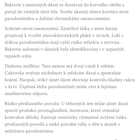
Bakterie z zanícených dásní se dostávají do krevního oběhu a
putují do různých částí těla. Studie ukazují silnou korelaci mezi
parodontitidou a dalšími chronickými onemocněními.
Srdečně-cévní onemocnění
: Zánětlivé látky z ústní dutiny
přispívají k tvorbě aterosklerotických plaků v cévách. Lidé s
těžkou parodontitidou mají vyšší riziko infarktu a mrtvice.
Bakterie nalezené v dásních byly identifikovány i v ucpaných
tepnách srdce.
Diabetes mellitus
: Tato nemoc má dvojí vztah k zubům.
Cukrovka zvyšuje náchylnost k infekcím dásní a zpomaluje
hojení. Naopak, těžký zánět dásní zhoršuje kontrolu hladiny cukru
v krvi. Úspěšná léčba parodontitidy může vést k lepšímu
inzulínovému odporu.
Riziko předčasného porodu
: U těhotných žen může zánět dásní
spustit produkci prostaglandinů, hormonů, které stimulují
kontrakce dělohy. Existuje statisticky významné zvýšení rizika
předčasných porodů a nízké porodní váhy u dětí u matek s
neléčenou parodontózou.