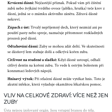
Krvácení dásní:
Nejčastější příznak. Pokud vám při čištění
zubů nebo žvýkání tvrdého ovoce (jablko, hruška) teče krev z
dásní, jedná se o známku aktivního zánětu. Zdravá dásně
nekreví.
Zápach z úst:
Trvalý nepříjemný dech, který nezmizí ani po
použití pasty nebo spreje, naznačuje přítomnost rozkladných
procesů pod dásní.
Odtahování dásní:
Zuby se mohou zdát delší. Ve skutečnosti
se dásňový lem stahuje dolů a odkrývá kořen zubu.
Citlivost na studené a sladké:
Když dásně ustoupí, odhalí
citlivý dentin na kořeni zubu. To vede k ostrým bolestem při
konzumaci ledových nápojů.
Hnisavý výtok:
Při stlačení dásně může vytékat hnis. Toto je
akutní infekce, která vyžaduje okamžitou lékařskou pomoc.
VLIV NA CELKOVÉ ZDRAVÍ: VÍCE NEŽ JEN
ZUBY
Ústa nejsou izolovaný orgán. Jsou vstupní branou do těla.