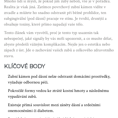
Mnoho lidí si myslí, že pokud jim zuby nebolí, vše je v pořádku.
Realita je však jiná. Zatímco povrchový zubní kámen vidíte v
zrcadle a můžete ho snadno odstranit při běžné prohlídce, ten
subgingivální (pod dásní) pracuje ve stínu. Je tvrdší, drsnější a
obsahuje toxiny, které přímo napadají vaše tělo.
Tento článek vám vysvětlí, proč je tento typ usazenin tak
nebezpečný, jaké signály by vás měli upozornit, a co musíte dělat,
abyste předešli vážným komplikacím. Nejde jen o estetiku nebo
zápach z úst. Jde o zachování vašich zubů a celkového zdravotního
stavu.
KLÍČOVÉ BODY
Zubní kámen pod dásní nelze odstranit domácími prostředky,
vyžaduje odbornou péči.
Pokročilé formy vedou ke ztrátě kostní hmoty a následnému
vypadávání zubů.
Existuje přímá souvislost mezi záněty dásní a srdečními
onemocněními či diabetem.