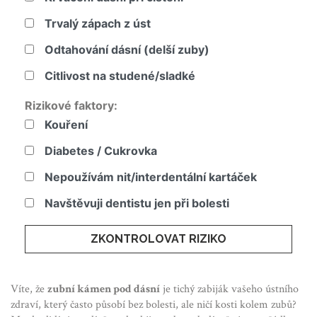
Trvalý zápach z úst
Odtahování dásní (delší zuby)
Citlivost na studené/sladké
Rizikové faktory:
Kouření
Diabetes / Cukrovka
Nepoužívám nit/interdentální kartáček
Navštěvuji dentistu jen při bolesti
ZKONTROLOVAT RIZIKO
Víte, že
zubní kámen pod dásní
je
tichý zabiják vašeho ústního
zdraví, který často působí bez bolesti, ale ničí kosti kolem zubů
?